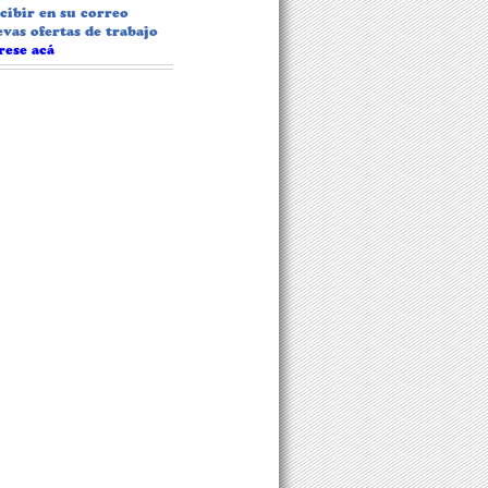
ecibir en su correo
evas ofertas de trabajo
rese acá