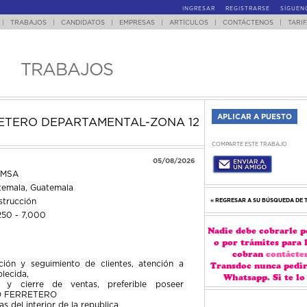
INGRESAR
REGISTRARSE
SÍGUEN
|
TRABAJOS
|
CANDIDATOS
|
EMPRESAS
|
ARTÍCULOS
|
CONTÁCTENOS
|
TARI
TRABAJOS
ETERO DEPARTAMENTAL-ZONA 12
COMPARTE ESTE TRABAJO
05/08/2026
IMSA
temala, Guatemala
trucción
« REGRESAR A SU BÚSQUEDA DE
250 - 7,000
Nadie debe cobrarle p
o por trámites para 
cobran
contácte
ción y seguimiento de clientes, atención a
Transdoc nunca pedir
lecida,
Whatsapp. Si te lo
s y cierre de ventas, preferible poseer
O FERRETERO
as del interior de la republica