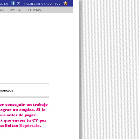
OS EN
|
AGREGAR A FAVORITOS
FAS
|
AYUDA
|
NOTICIAS
 TRABAJOS
or conseguir un trabajo
lograr un empleo. Si le
nos
antes de pagar.
á que envíes tu CV por
 solicitan
Repórtalo
.