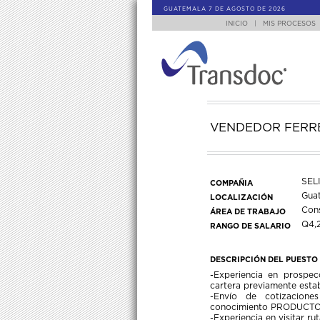
GUATEMALA 7 DE AGOSTO DE 2026
INICIO
|
MIS PROCESOS
VENDEDOR FERR
SEL
COMPAÑIA
Gua
LOCALIZACIÓN
Cons
ÁREA DE TRABAJO
Q4,
RANGO DE SALARIO
DESCRIPCIÓN DEL PUESTO
-Experiencia en prospec
cartera previamente estab
-Envío de cotizacione
conocimiento PRODUCT
-Experiencia en visitar rut