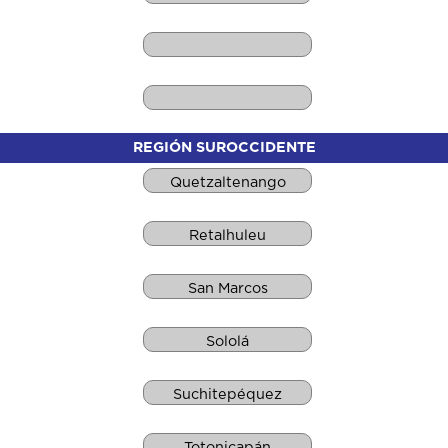
REGIÓN SUROCCIDENTE
Quetzaltenango
Retalhuleu
San Marcos
Sololá
Suchitepéquez
Totonicapán