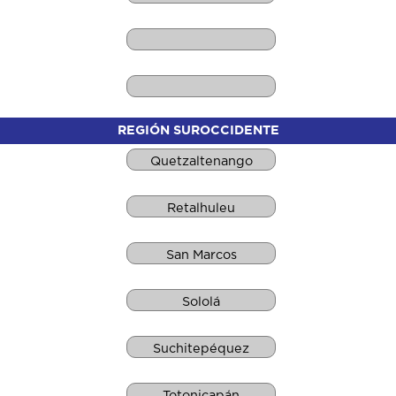
REGIÓN SUROCCIDENTE
Quetzaltenango
Retalhuleu
San Marcos
Sololá
Suchitepéquez
Totonicapán