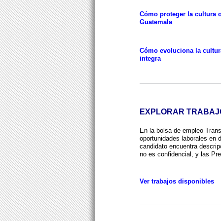
Cómo proteger la cultura 
Guatemala
Cómo evoluciona la cultu
integra
EXPLORAR TRABAJO
En la bolsa de empleo Tran
oportunidades laborales en d
candidato encuentra descrip
no es confidencial, y las Pre
Ver trabajos disponibles