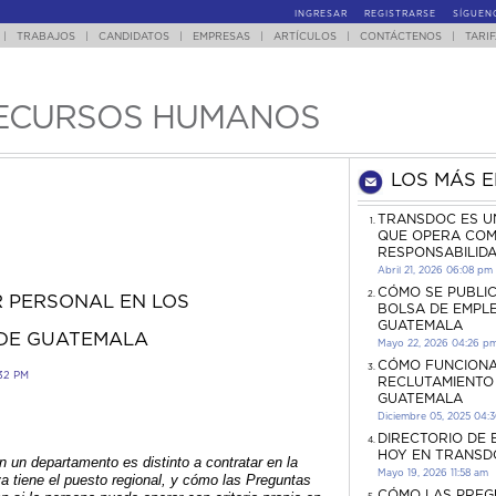
INGRESAR
REGISTRARSE
SÍGUEN
|
TRABAJOS
|
CANDIDATOS
|
EMPRESAS
|
ARTÍCULOS
|
CONTÁCTENOS
|
TARI
ECURSOS HUMANOS
LOS MÁS 
TRANSDOC ES U
QUE OPERA COM
RESPONSABILID
Abril 21, 2026 06:08 pm
CÓMO SE PUBLI
 PERSONAL EN LOS
BOLSA DE EMPL
GUATEMALA
DE GUATEMALA
Mayo 22, 2026 04:26 p
CÓMO FUNCIONA
32 PM
RECLUTAMIENTO
GUATEMALA
Diciembre 05, 2025 04:
DIRECTORIO DE
HOY EN TRANSD
 un departamento es distinto a contratar en la
Mayo 19, 2026 11:58 am
iva tiene el puesto regional, y cómo las Preguntas
CÓMO LAS PREG