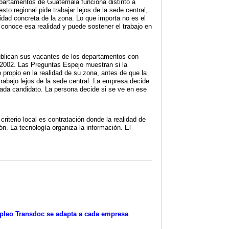
epartamentos de Guatemala funciona distinto a
esto regional pide trabajar lejos de la sede central,
alidad concreta de la zona. Lo que importa no es el
i conoce esa realidad y puede sostener el trabajo en
ublican sus vacantes de los departamentos con
 2002. Las Preguntas Espejo muestran si la
o propio en la realidad de su zona, antes de que la
trabajo lejos de la sede central. La empresa decide
cada candidato. La persona decide si se ve en ese
criterio local es contratación donde la realidad de
ón. La tecnología organiza la información. El
pleo Transdoc se adapta a cada empresa