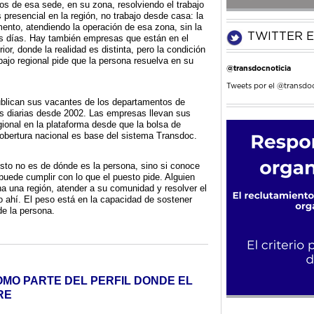
os de esa sede, en su zona, resolviendo el trabajo
presencial en la región, no trabajo desde casa: la
ento, atendiendo la operación de esa zona, sin la
TWITTER E
los días. Hay también empresas que están en el
erior, donde la realidad es distinta, pero la condición
bajo regional pide que la persona resuelva en su
@transdocnoticia
Tweets por el @transdoc
ublican sus vacantes de los departamentos de
s diarias desde 2002. Las empresas llevan sus
ional en la plataforma desde que la bolsa de
cobertura nacional es base del sistema Transdoc.
sto no es de dónde es la persona, sino si conoce
 puede cumplir con lo que el puesto pide. Alguien
 una región, atender a su comunidad y resolver el
do ahí. El peso está en la capacidad de sostener
de la persona.
OMO PARTE DEL PERFIL DONDE EL
RE