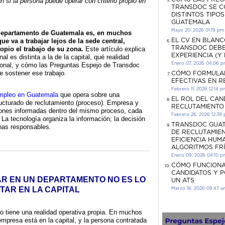
 si la persona puede operar con criterio propio en
TRANSDOC SE C
DISTINTOS TIPO
GUATEMALA
Mayo 20, 2026 01:19 pm
 departamento de Guatemala es, en muchos
ue va a trabajar lejos de la sede central,
EL CV EN BLANC
TRANSDOC DEBE
ropio el trabajo de su zona.
Este artículo explica
EXPERIENCIA (Y
al es distinta a la de la capital, qué realidad
gional, y cómo las Preguntas Espejo de Transdoc
Enero 07, 2026 04:06 
e sostener ese trabajo.
CÓMO FORMULA
EFECTIVAS EN 
Febrero 11, 2026 12:14 p
empleo en Guatemala
que opera sobre una
EL ROL DEL CAN
ucturado de reclutamiento (proceso). Empresa y
RECLUTAMIENTO
iones informadas dentro del mismo proceso, cada
Febrero 26, 2026 12:39
 La tecnología organiza la información; la decisión
TRANSDOC GUAT
as responsables.
DE RECLUTAMIEN
EFICIENCIA HUM
ALGORITMOS FR
Enero 09, 2026 04:10 p
CÓMO FUNCIONA
CANDIDATOS Y 
R EN UN DEPARTAMENTO NO ES LO
UN ATS
TAR EN LA CAPITAL
Marzo 16, 2026 09:47 a
o tiene una realidad operativa propia. En muchos
empresa está en la capital, y la persona contratada