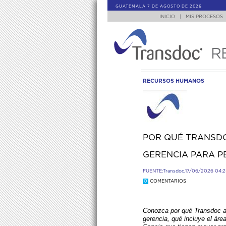
GUATEMALA 7 DE AGOSTO DE 2026
INICIO
|
MIS PROCESOS
R
RECURSOS HUMANOS
POR QUÉ TRANSDO
GERENCIA PARA P
FUENTE:
Transdoc,
17/06/2026 04:
0
COMENTARIOS
Conozca por qué Transdoc ab
gerencia, qué incluye el ár