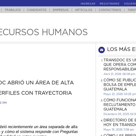
INGRESAR
REGISTRARSE
SÍGUEN
|
TRABAJOS
|
CANDIDATOS
|
EMPRESAS
|
ARTÍCULOS
|
CONTÁCTENOS
|
TARI
ECURSOS HUMANOS
LOS MÁS 
TRANSDOC ES U
QUE OPERA COM
RESPONSABILID
Abril 21, 2026 06:08 pm
CÓMO SE PUBLI
C ABRIÓ UN ÁREA DE ALTA
BOLSA DE EMPL
GUATEMALA
ERFILES CON TRAYECTORIA
Mayo 22, 2026 04:26 p
CÓMO FUNCIONA
23 PM
RECLUTAMIENTO
GUATEMALA
Diciembre 05, 2025 04:
DIRECTORIO DE
HOY EN TRANSD
rió recientemente un área separada de alta
Mayo 19, 2026 11:58 am
ea y cómo el sistema responde con Preguntas
CÓMO LAS PREG