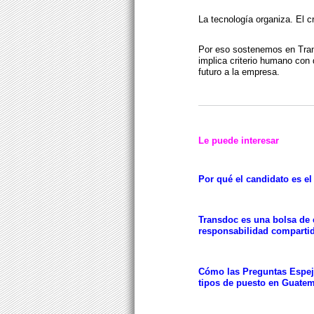
La tecnología organiza. El c
Por eso sostenemos en Tran
implica criterio humano con 
futuro a la empresa.
Le puede interesar
Por qué el candidato es el
Transdoc es una bolsa de
responsabilidad comparti
Cómo las Preguntas Espejo
tipos de puesto en Guate