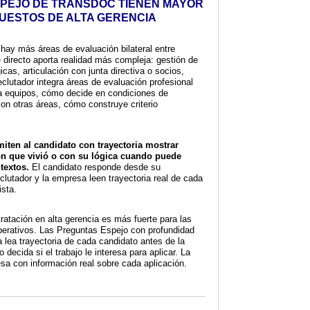
PEJO DE TRANSDOC TIENEN MAYOR
UESTOS DE ALTA GERENCIA
 hay más áreas de evaluación bilateral entre
 directo aporta realidad más compleja: gestión de
cas, articulación con junta directiva o socios,
clutador integra áreas de evaluación profesional
 equipos, cómo decide en condiciones de
on otras áreas, cómo construye criterio
iten al candidato con trayectoria mostrar
ión que vivió o con su lógica cuando puede
ntextos.
El candidato responde desde su
eclutador y la empresa leen trayectoria real de cada
ista.
ratación en alta gerencia es más fuerte para las
erativos. Las Preguntas Espejo con profundidad
 lea trayectoria de cada candidato antes de la
 decida si el trabajo le interesa para aplicar. La
esa con información real sobre cada aplicación.