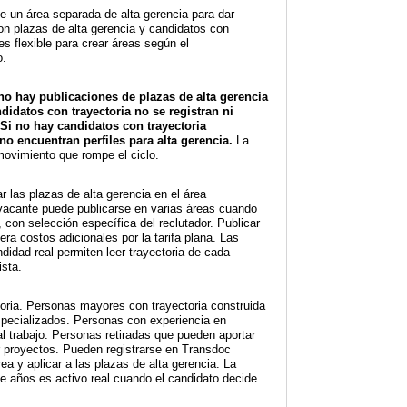
e un área separada de alta gerencia para dar
on plazas de alta gerencia y candidatos con
es flexible para crear áreas según el
o.
i no hay publicaciones de plazas de alta gerencia
ndidatos con trayectoria no se registran ni
Si no hay candidatos con trayectoria
no encuentran perfiles para alta gerencia.
La
movimiento que rompe el ciclo.
r las plazas de alta gerencia en el área
vacante puede publicarse en varias áreas cuando
 con selección específica del reclutador. Publicar
ra costos adicionales por la tarifa plana. Las
idad real permiten leer trayectoria de cada
ista.
toria. Personas mayores con trayectoria construida
specializados. Personas con experiencia en
l trabajo. Personas retiradas que pueden aportar
 proyectos. Pueden registrarse en Transdoc
a y aplicar a las plazas de alta gerencia. La
te años es activo real cuando el candidato decide