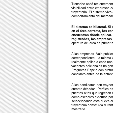
Transdoc abrió recientement
visibilidad entre empresas c
trayectoria. El sistema vivo 
comportamiento del mercad
El sistema es bilateral. S
en el área correcta, los ca
encuentran dónde aplicar. 
registrados, las empresas 
apertura del área es primer 
A las empresas. Vale publica
correspondiente. La misma 
realmente aplica a cada una,
vacantes adicionales no gene
Preguntas Espejo con profund
candidato antes de la entrev
A los candidatos con trayec
durante décadas. Perfiles e
puestos altos que regresan a
como asesores externos por
seleccionando esta nueva áre
trayectoria construida duran
mostrarlo.