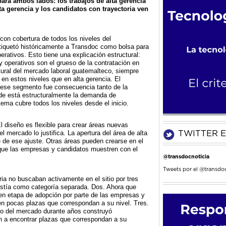
para ambos lados: los trabajos de alta gerencia
lta gerencia y los candidatos con trayectoria ven
on cobertura de todos los niveles del
tiquetó históricamente a Transdoc como bolsa para
erativos. Esto tiene una explicación estructural:
y operativos son el grueso de la contratación en
ral del mercado laboral guatemalteco, siempre
en estos niveles que en alta gerencia. El
 ese segmento fue consecuencia tanto de la
nde está estructuralmente la demanda de
tema cubre todos los niveles desde el inicio.
l diseño es flexible para crear áreas nuevas
 mercado lo justifica. La apertura del área de alta
TWITTER E
e de ese ajuste. Otras áreas pueden crearse en el
que las empresas y candidatos muestren con el
@transdocnoticia
Tweets por el @transdoc
ia no buscaban activamente en el sitio por tres
istía como categoría separada. Dos. Ahora que
 en etapa de adopción por parte de las empresas y
en pocas plazas que correspondan a su nivel. Tres.
azo del mercado durante años construyó
n a encontrar plazas que correspondan a su