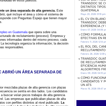
fundidad en estos puestos.
TRANSDOC SE C
DISTINTOS TIPO
nte un área separada de alta gerencia.
Este
GUATEMALA
abrió, qué incluye el área y cómo el sistema de
Mayo 20, 2026 01:19 pm
responde con Preguntas Espejo que tienen mayor
EL CV EN BLANC
s.
TRANSDOC DEBE
EXPERIENCIA (Y
Enero 07, 2026 04:06 
empleo en Guatemala
que opera sobre una
CÓMO FORMULA
ucturado de reclutamiento (proceso). Empresa y
EFECTIVAS EN 
iones informadas dentro del mismo proceso, cada
Febrero 11, 2026 12:14 p
 La tecnología organiza la información; la decisión
EL ROL DEL CAN
as responsables.
RECLUTAMIENTO
Febrero 26, 2026 12:39
TRANSDOC GUAT
DE RECLUTAMIEN
EFICIENCIA HUM
ALGORITMOS FR
 ABRIÓ UN ÁREA SEPARADA DE
Enero 09, 2026 04:10 p
CÓMO FUNCIONA
CANDIDATOS Y 
UN ATS
rior mezclaba plazas de alta gerencia con plazas
Marzo 16, 2026 09:47 a
ecuencia se sentía en dos lados. Los candidatos
 a buscar veían pocos trabajos de alta gerencia
vel. Las empresas que publicaban plazas de alta
os con perfiles distintos al nivel publicado.
La