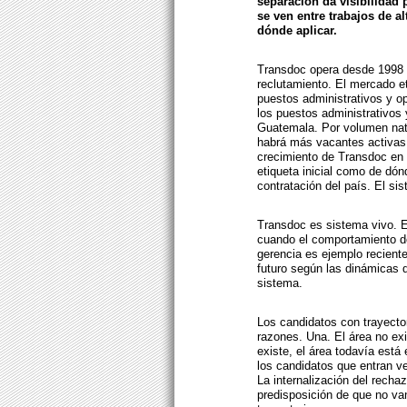
separación da visibilidad 
se ven entre trabajos de a
dónde aplicar.
Transdoc opera desde 1998 c
reclutamiento. El mercado e
puestos administrativos y op
los puestos administrativos 
Guatemala. Por volumen natu
habrá más vacantes activas 
crecimiento de Transdoc en
etiqueta inicial como de dó
contratación del país. El sis
Transdoc es sistema vivo. E
cuando el comportamiento del
gerencia es ejemplo recient
futuro según las dinámicas 
sistema.
Los candidatos con trayector
razones. Una. El área no ex
existe, el área todavía está
los candidatos que entran v
La internalización del rech
predisposición de que no va