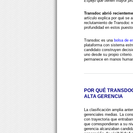
Espejo que tienen mayor pro
Transdoc abrió recienteme
artículo explica por qué se 
reclutamiento de Transdoc 
profundidad en estos puesto
Transdoc es una
bolsa de 
plataforma con sistema estr
candidato construyen decis
uno desde su propio criterio.
permanece en manos human
POR QUÉ TRANSDOC
ALTA GERENCIA
La clasificación amplia ante
gerenciales medias. La cons
con trayectoria que entraban
que correspondieran a su ni
gerencia alcanzaban candidat