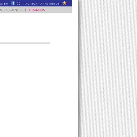
OS EN
|
AGREGAR A FAVORITOS
S FRECUENTES
|
TRABAJOS