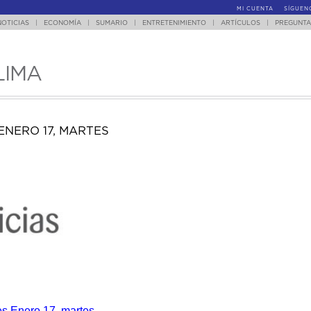
MI CUENTA
SÍGUEN
NOTICIAS
|
ECONOMÍA
|
SUMARIO
|
ENTRETENIMIENTO
|
ARTÍCULOS
|
PREGUNTA
LIMA
ENERO 17, MARTES
es Enero 17, martes