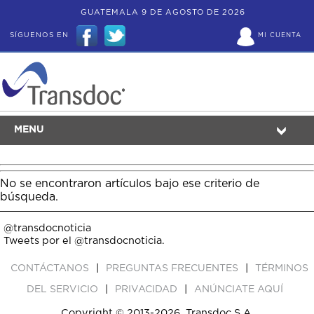
GUATEMALA 9 DE AGOSTO DE 2026
SÍGUENOS EN
MI CUENTA
MENU
No se encontraron artículos bajo ese criterio de
búsqueda.
@transdocnoticia
Tweets por el @transdocnoticia.
|
|
CONTÁCTANOS
PREGUNTAS FRECUENTES
TÉRMINOS
|
|
DEL SERVICIO
PRIVACIDAD
ANÚNCIATE AQUÍ
Copyright © 2013-2026, Transdoc S.A.