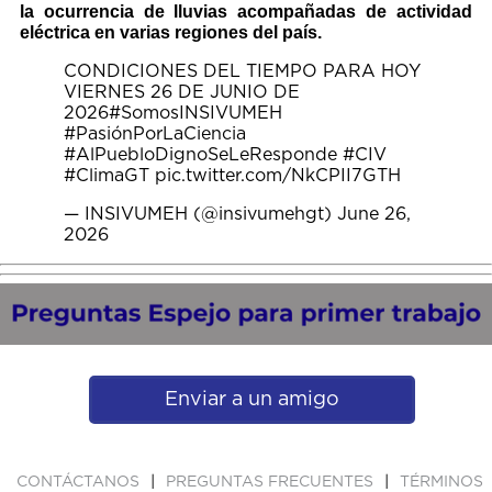
la ocurrencia de lluvias acompañadas de actividad
eléctrica en varias regiones del país.
CONDICIONES DEL TIEMPO PARA HOY
VIERNES 26 DE JUNIO DE
2026
#SomosINSIVUMEH
#PasiónPorLaCiencia
#AlPuebloDignoSeLeResponde
#CIV
#ClimaGT
pic.twitter.com/NkCPII7GTH
— INSIVUMEH (@insivumehgt)
June 26,
2026
Enviar a un amigo
|
|
CONTÁCTANOS
PREGUNTAS FRECUENTES
TÉRMINOS