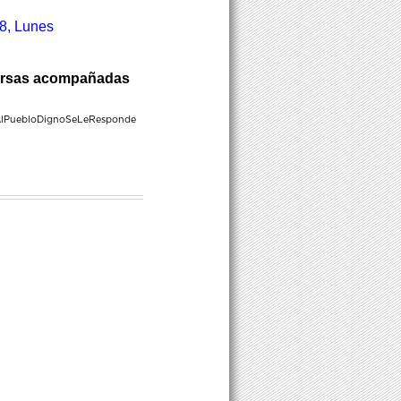
8, Lunes
spersas acompañadas
lPuebloDignoSeLeResponde