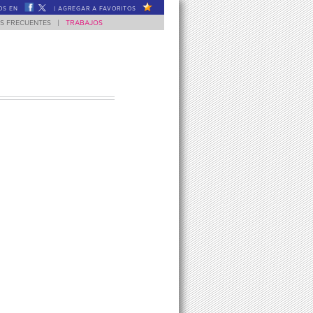
OS EN
|
AGREGAR A FAVORITOS
S FRECUENTES
|
TRABAJOS