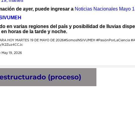
 19, martes
ormación de ayer, puede ingresar a
Noticias Nacionales
Mayo 1
NSIVUMEH
do en varias regiones del país y posibilidad de lluvias di
a en horas de la tarde y noche.
ARA HOY MARTES 19 DE MAYO DE 2026
#SomosINSIVUMEH
#PasiónPorLaCiencia
#A
om/K2Zuz4CCJc
)
May 19, 2026