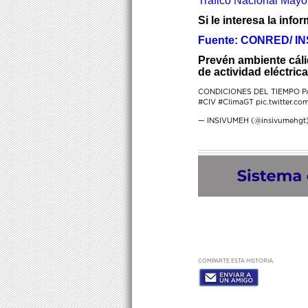
Tráfico Nacional Mayo
Si le interesa la inf
Fuente: CONRED/ I
Prevén ambiente cáli
de actividad eléctric
CONDICIONES DEL TIEMPO P
#CIV
#ClimaGT
pic.twitter.c
— INSIVUMEH (@insivumehgt
COMPARTE ESTA HISTORIA