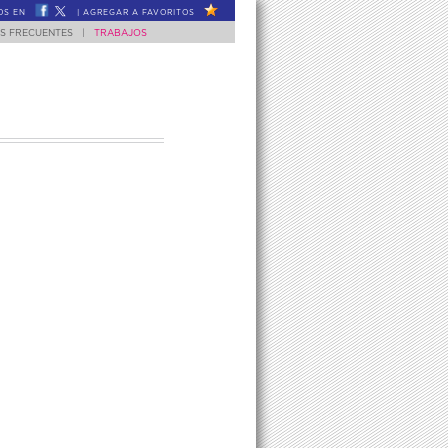
OS EN
|
AGREGAR A FAVORITOS
S FRECUENTES
|
TRABAJOS