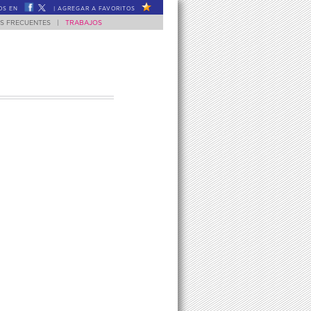
OS EN
|
AGREGAR A FAVORITOS
S FRECUENTES
|
TRABAJOS