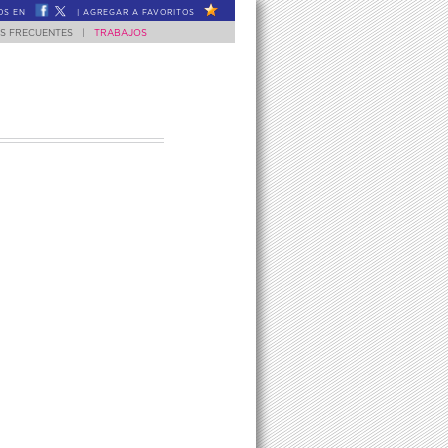
OS EN
|
AGREGAR A FAVORITOS
S FRECUENTES
|
TRABAJOS