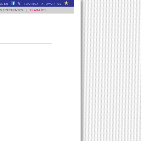
OS EN
|
AGREGAR A FAVORITOS
S FRECUENTES
|
TRABAJOS