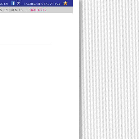
OS EN
|
AGREGAR A FAVORITOS
S FRECUENTES
|
TRABAJOS