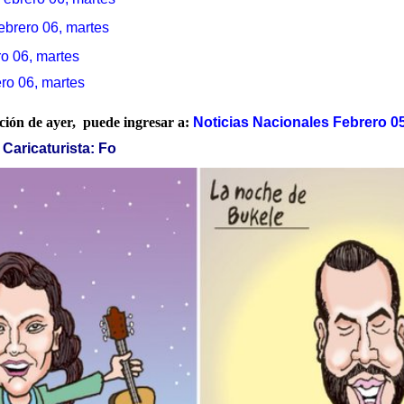
ebrero 06, martes
o 06, martes
ro 06, martes
ación de ayer, puede ingresar a:
Noticias Nacionales Febrero 05
Caricaturista: Fo