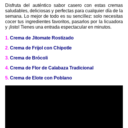
Disfruta del auténtico sabor casero con estas cremas
saludables, deliciosas y perfectas para cualquier día de la
semana. Lo mejor de todo es su sencillez: solo necesitas
cocer tus ingredientes favoritos, pasarlos por la licuadora
y ¡listo! Tienes una entrada espectacular en minutos.
1.
Crema de Jitomate Rostizado
2.
Crema de Frijol con Chipotle
3.
Crema de Brócoli
4.
Crema de Flor de Calabaza Tradicional
5.
Crema de Elote con Poblano