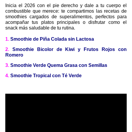
Inicia el 2026 con el pie derecho y dale a tu cuerpo el
combustible que merece: te compartimos las recetas de
smoothies cargados de superalimentos, perfectos para
acompañar tus platos principales o disfrutar como el
snack más saludable de tu rutina.
1.
Smoothie de Piña Colada sin Lactosa
2.
Smoothie Bicolor de Kiwi y Frutos Rojos con
Romero
3.
Smoothie Verde Quema Grasa con Semillas
4.
Smoothie Tropical con Té Verde