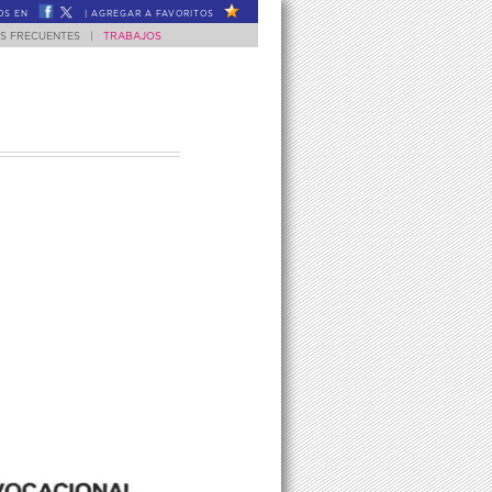
OS EN
|
AGREGAR A FAVORITOS
S FRECUENTES
|
TRABAJOS