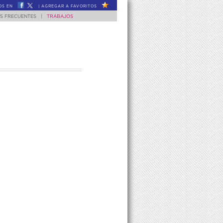
OS EN
|
AGREGAR A FAVORITOS
S FRECUENTES
|
TRABAJOS