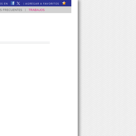
OS EN
|
AGREGAR A FAVORITOS
S FRECUENTES
|
TRABAJOS