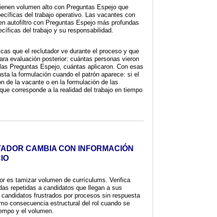
enen volumen alto con Preguntas Espejo que
ecíficas del trabajo operativo. Las vacantes con
n autofiltro con Preguntas Espejo más profundas
ecíficas del trabajo y su responsabilidad.
cas que el reclutador ve durante el proceso y que
ra evaluación posterior: cuántas personas vieron
 las Preguntas Espejo, cuántas aplicaron. Con esas
usta la formulación cuando el patrón aparece: si el
n de la vacante o en la formulación de las
que corresponde a la realidad del trabajo en tiempo
TADOR CAMBIA CON INFORMACIÓN
IO
dor es tamizar volumen de currículums. Verifica
das repetidas a candidatos que llegan a sus
 candidatos frustrados por procesos sin respuesta
omo consecuencia estructural del rol cuando se
tiempo y el volumen.