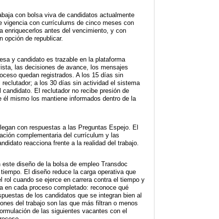
rabaja con bolsa viva de candidatos actualmente
e vigencia con currículums de cinco meses con
ra enriquecerlos antes del vencimiento, y con
 opción de republicar.
sa y candidato es trazable en la plataforma
vista, las decisiones de avance, los mensajes
oceso quedan registrados. A los 15 días sin
l reclutador; a los 30 días sin actividad el sistema
al candidato. El reclutador no recibe presión de
e él mismo los mantiene informados dentro de la
llegan con respuestas a las Preguntas Espejo. El
mación complementaria del currículum y las
didato reacciona frente a la realidad del trabajo.
on este diseño de la bolsa de empleo Transdoc
 tiempo. El diseño reduce la carga operativa que
l rol cuando se ejerce en carrera contra el tiempo y
iza en cada proceso completado: reconoce qué
spuestas de los candidatos que se integran bien al
ciones del trabajo son las que más filtran o menos
 formulación de las siguientes vacantes con el
proceso.