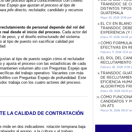
cio del proceso aplica conocimientos con criterio.
TRANSDOC SE C
tas Espejo que ajustan el proceso al tipo de
DISTINTOS TIPO
ara jefe directo, reclutador, candidato y recursos
GUATEMALA
Mayo 20, 2026 01:19 pm
EL CV EN BLANC
 reclutamiento de personal depende del rol del
TRANSDOC DEBE
 real desde el inicio del proceso.
Cada actor del
EXPERIENCIA (Y
l de peso, y el diseño estructurado del sistema
Enero 07, 2026 04:06 
 al tipo de puesto sin sacrificar calidad por
CÓMO FORMULA
dad.
EFECTIVAS EN 
Febrero 11, 2026 12:14 p
EL ROL DEL CAN
ajustan al tipo de puesto según cómo el reclutador
RECLUTAMIENTO
o y ajusta el proceso con las estadísticas de cada
mantienen volumen alto con Preguntas Espejo que
Febrero 26, 2026 12:39
pecíficas del trabajo operativo. Vacantes con más
TRANSDOC GUAT
tofiltro con Preguntas Espejo de profundidad. Este
DE RECLUTAMIEN
doc trabaja con los cuatro actores del proceso.
EFICIENCIA HUM
ALGORITMOS FR
Enero 09, 2026 04:10 p
CÓMO FUNCIONA
CANDIDATOS Y 
UN ATS
Marzo 16, 2026 09:47 a
TE LA CALIDAD DE CONTRATACIÓN
se mide en dos indicadores: rotación temprana baja
abajador al equipo, a la cultura y al trabajo.