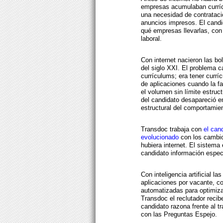
empresas acumulaban curríc
una necesidad de contrataci
anuncios impresos. El candi
qué empresas llevarlas, con 
laboral.
Con internet nacieron las b
del siglo XXI. El problema 
currículums; era tener currí
de aplicaciones cuando la fac
el volumen sin límite estructu
del candidato desapareció e
estructural del comportamie
Transdoc trabaja con
el can
evolucionado
con los cambio
hubiera internet. El sistema
candidato información especí
Con inteligencia artificial l
aplicaciones por vacante, c
automatizadas para optimiza
Transdoc el reclutador reci
candidato razona frente al t
con las Preguntas Espejo.