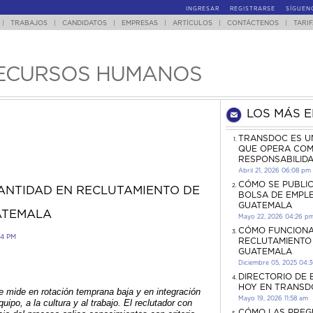
INGRESAR
REGISTRARSE
SÍGUEN
|
TRABAJOS
|
CANDIDATOS
|
EMPRESAS
|
ARTÍCULOS
|
CONTÁCTENOS
|
TARI
ECURSOS HUMANOS
LOS MÁS 
TRANSDOC ES U
QUE OPERA COM
RESPONSABILID
Abril 21, 2026 06:08 pm
CÓMO SE PUBLI
ANTIDAD EN RECLUTAMIENTO DE
BOLSA DE EMPL
GUATEMALA
ATEMALA
Mayo 22, 2026 04:26 p
CÓMO FUNCIONA
14 PM
RECLUTAMIENTO
GUATEMALA
Diciembre 05, 2025 04:
DIRECTORIO DE
HOY EN TRANSD
e mide en rotación temprana baja y en integración
Mayo 19, 2026 11:58 am
uipo, a la cultura y al trabajo. El reclutador con
CÓMO LAS PREG