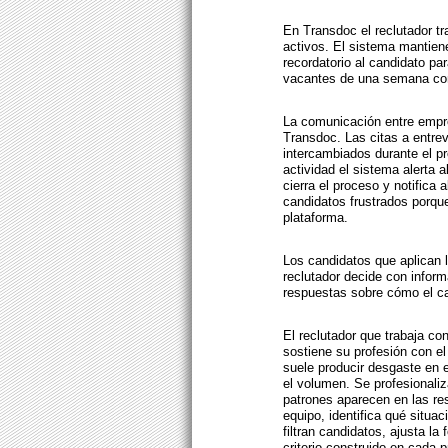
En Transdoc el reclutador t
activos. El sistema mantien
recordatorio al candidato pa
vacantes de una semana con
La comunicación entre empre
Transdoc. Las citas a entre
intercambiados durante el pr
actividad el sistema alerta a
cierra el proceso y notifica 
candidatos frustrados porqu
plataforma.
Los candidatos que aplican 
reclutador decide con infor
respuestas sobre cómo el can
El reclutador que trabaja c
sostiene su profesión con el
suele producir desgaste en e
el volumen. Se profesional
patrones aparecen en las re
equipo, identifica qué situa
filtran candidatos, ajusta la
criterio construido en cada 