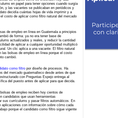
ulums en papel para tener opciones cuando surgía
ón, y las vacantes se publicaban en periódicos y
dato decidía cuántas hojas de vida imprimir y a
el costo de aplicar como filtro natural del mercado
olsas de empleo en línea en Guatemala a principios
cambió de forma: ya no era tener base de
culums actualizados y reales, y reducir la cantidad
ilidad de aplicar a cualquier oportunidad multiplicó
ral. Un clic aplica a una vacante. El filtro natural
n las bolsas de empleo en línea porque el costo
nto cambió.
didato como filtro
por diseño de procesos. Ha
s del mercado guatemalteco desde antes de que
 estructurado con Preguntas Espejo entrega al
fica del puesto antes de aplicar para que decida.
as bolsas de empleo reciben hoy cientos de
on candidatos que usan herramientas
r sus currículums y pasar filtros automáticos. En
be aplicaciones con información sobre cómo cada
rabajo porque el candidato como filtro sigue vigente