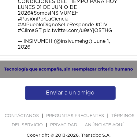
CONDICIONES DEL TIEMPO PARA HOY
LUNES 01 DE JUNIO DE
2026
#SomosINSIVUMEH
#PasiónPorLaCiencia
#AlPuebloDignoSeLeResponde
#CIV
#ClimaGT
pic.twitter.com/u9aYjO5THG
— INSIVUMEH (@insivumehgt)
June 1,
2026
Enviar a un amigo
|
|
CONTÁCTANOS
PREGUNTAS FRECUENTES
TÉRMINOS
|
|
DEL SERVICIO
PRIVACIDAD
ANÚNCIATE AQUÍ
Copyright © 2013-2026, Transdoc S.A.