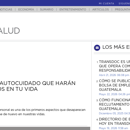
MI CUENTA
SÍGUEN
NOTICIAS
|
ECONOMÍA
|
SUMARIO
|
ENTRETENIMIENTO
|
ARTÍCULOS
|
PREGUNTA
ALUD
LOS MÁS 
TRANSDOC ES U
QUE OPERA COM
RESPONSABILID
Abril 21, 2026 06:08 pm
CÓMO SE PUBLI
E AUTOCUIDADO QUE HARÁN
BOLSA DE EMPL
S EN TU VIDA
GUATEMALA
Mayo 22, 2026 04:26 p
CÓMO FUNCIONA
RECLUTAMIENTO
GUATEMALA
personal es una de los primeros aspectos que desaparecen
Diciembre 05, 2025 04:
se de nuevo en nuestras vidas.
DIRECTORIO DE
HOY EN TRANSD
Mayo 19, 2026 11:58 am