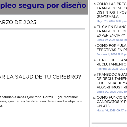
CÓMO LAS PREG
TRANSDOC SE C
DISTINTOS TIPO
GUATEMALA
ARZO DE 2025
Mayo 20, 2026 01:19 pm
EL CV EN BLANC
TRANSDOC DEBE
EXPERIENCIA (Y
Enero 07, 2026 04:06 
CÓMO FORMULA
EFECTIVAS EN 
Febrero 11, 2026 12:14 p
EL ROL DEL CAN
RECLUTAMIENTO
Febrero 26, 2026 12:39
TRANSDOC GUAT
R LA SALUD DE TU CEREBRO?
DE RECLUTAMIEN
EFICIENCIA HUM
ALGORITMOS FR
Enero 09, 2026 04:10 p
 saludable debes ejercitarlo. Dormir, jugar, mantener
CÓMO FUNCIONA
nas, ejercitarte y focalizarte en determinados objetivos,
CANDIDATOS Y 
es.
UN ATS
Marzo 16, 2026 09:47 a