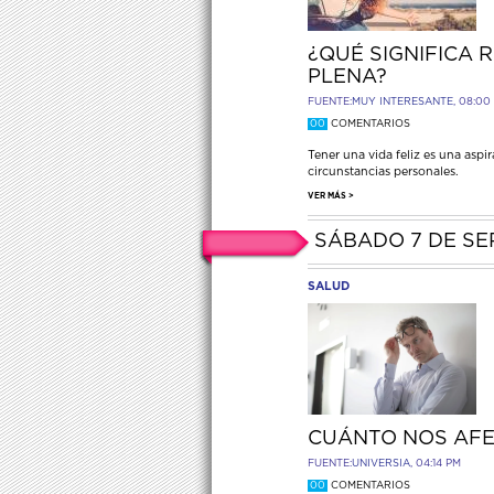
¿QUÉ SIGNIFICA 
PLENA?
FUENTE:
MUY INTERESANTE
, 08:00
00
COMENTARIOS
Tener una vida feliz es una aspi
circunstancias personales.
VER MÁS >
SÁBADO 7 DE SE
SALUD
CUÁNTO NOS AFE
FUENTE:
UNIVERSIA
, 04:14 PM
00
COMENTARIOS