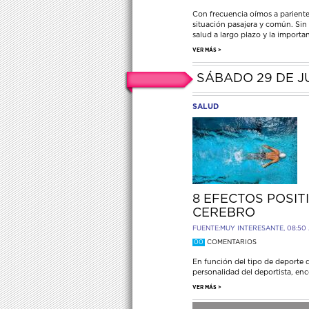
Con frecuencia oímos a parientes
situación pasajera y común. Si
salud a largo plazo y la importan
VER MÁS >
SÁBADO 29 DE J
SALUD
8 EFECTOS POSIT
CEREBRO
FUENTE:
MUY INTERESANTE
, 08:50
00
COMENTARIOS
En función del tipo de deporte qu
personalidad del deportista, en
VER MÁS >