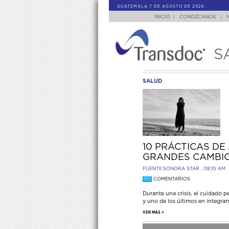
GUATEMALA 7 DE AGOSTO DE 2026
INICIO
|
CONÓZCANOS
|
S
SALUD
10 PRÁCTICAS D
GRANDES CAMBIO
FUENTE:
SONORA STAR
, 08:10 AM
00
COMENTARIOS
Durante una crisis, el cuidado 
y uno de los últimos en integrar
VER MÁS >