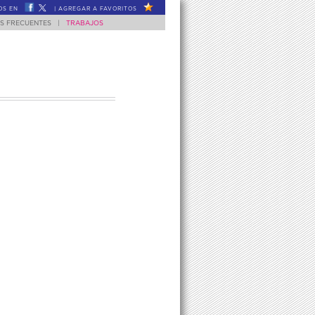
OS EN
|
AGREGAR A FAVORITOS
S FRECUENTES
|
TRABAJOS