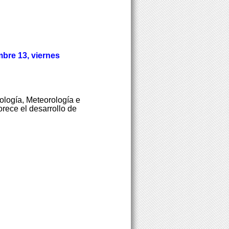
bre 13, viernes
nología, Meteorología e
rece el desarrollo de