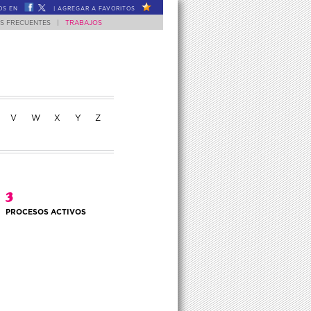
OS EN
|
AGREGAR A FAVORITOS
S FRECUENTES
|
TRABAJOS
V
W
X
Y
Z
3
PROCESOS ACTIVOS