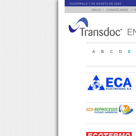
GUATEMALA 7 DE AGOSTO DE 2026
INICIO
|
CONÓZCANOS
|
E
A
B
C
D
E