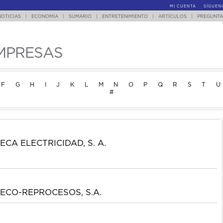
MI CUENTA
SÍGUEN
NOTICIAS
|
ECONOMÍA
|
SUMARIO
|
ENTRETENIMIENTO
|
ARTÍCULOS
|
PREGUNTA
MPRESAS
F
G
H
I
J
K
L
M
N
O
P
Q
R
S
T
U
#
ECA ELECTRICIDAD, S. A.
ECO-REPROCESOS, S.A.