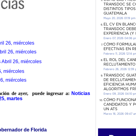
TRANSDOC SE C
DISTINTOS TIPO
GUATEMALA
Mayo 20, 2026 01:19 pm
EL CV EN BLANC
TRANSDOC DEBE
EXPERIENCIA (Y
Enero 07, 2026 04:06 
il 26, miércoles
CÓMO FORMULA
EFECTIVAS EN 
ril 26, miércoles
Febrero 11, 2026 12:14 p
EL ROL DEL CAN
 Abril 26, miércoles
RECLUTAMIENTO
Febrero 26, 2026 12:39
6, miércoles
TRANSDOC GUAT
26, miércoles
DE RECLUTAMIEN
EFICIENCIA HUM
ALGORITMOS FR
mación de ayer, puede ingresar a:
Noticias
Enero 09, 2026 04:10 p
25, martes
CÓMO FUNCIONA
CANDIDATOS Y 
UN ATS
Marzo 16, 2026 09:47 a
bernador de Florida