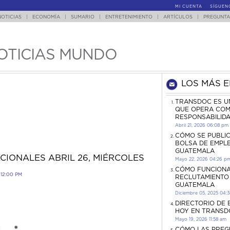
MI CUENTA
SÍGUEN
NOTICIAS
|
ECONOMÍA
|
SUMARIO
|
ENTRETENIMIENTO
|
ARTÍCULOS
|
PREGUNTA
OTICIAS MUNDO
LOS MÁS 
TRANSDOC ES U
QUE OPERA COM
RESPONSABILID
Abril 21, 2026 06:08 pm
CÓMO SE PUBLI
BOLSA DE EMPL
GUATEMALA
CIONALES ABRIL 26, MIÉRCOLES
Mayo 22, 2026 04:26 p
CÓMO FUNCIONA
12:00 PM
RECLUTAMIENTO
GUATEMALA
Diciembre 05, 2025 04:
DIRECTORIO DE
HOY EN TRANSD
Mayo 19, 2026 11:58 am
CÓMO LAS PREG