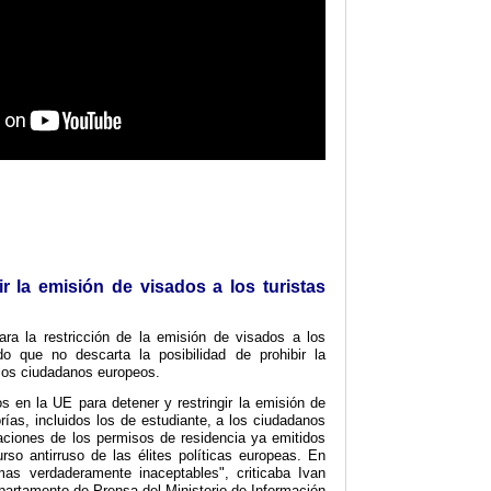
r la emisión de visados a los turistas
ra la restricción de la emisión de visados a los
 que no descarta la posibilidad de prohibir la
los ciudadanos europeos.
s en la UE para detener y restringir la emisión de
rías, incluidos los de estudiante, a los ciudadanos
aciones de los permisos de residencia ya emitidos
rso antirruso de las élites políticas europeas. En
as verdaderamente inaceptables", criticaba Ivan
partamento de Prensa del Ministerio de Información