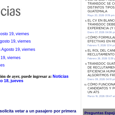
TRANSDOC SE C
DISTINTOS TIPO
GUATEMALA
Mayo 20, 2026 01:19 pm
EL CV EN BLANC
TRANSDOC DEBE
EXPERIENCIA (Y
Enero 07, 2026 04:06 
osto 19, viernes
CÓMO FORMULA
osto 19, viernes
EFECTIVAS EN 
Febrero 11, 2026 12:14 p
 Agosto 19, viernes
EL ROL DEL CAN
RECLUTAMIENTO
19, viernes
Febrero 26, 2026 12:39
TRANSDOC GUAT
nes
DE RECLUTAMIEN
EFICIENCIA HUM
ALGORITMOS FR
ción de ayer, puede ingresar a:
Noticias
Enero 09, 2026 04:10 p
o 18, jueves
CÓMO FUNCIONA
CANDIDATOS Y 
UN ATS
Marzo 16, 2026 09:47 a
olicita vetar a un pasajero por primera