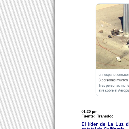
01:20 pm
Fuente: Transdoc
El líder de La Luz 