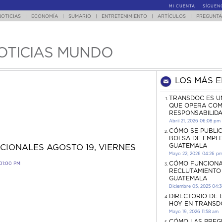
MI CUENTA
SÍGUEN
NOTICIAS
|
ECONOMÍA
|
SUMARIO
|
ENTRETENIMIENTO
|
ARTÍCULOS
|
PREGUNTA
OTICIAS MUNDO
LOS MÁS 
TRANSDOC ES U
QUE OPERA COM
RESPONSABILID
Abril 21, 2026 06:08 pm
CÓMO SE PUBLI
BOLSA DE EMPL
GUATEMALA
CIONALES AGOSTO 19, VIERNES
Mayo 22, 2026 04:26 p
CÓMO FUNCIONA
01:00 PM
RECLUTAMIENTO
GUATEMALA
Diciembre 05, 2025 04:
DIRECTORIO DE
HOY EN TRANSD
Mayo 19, 2026 11:58 am
CÓMO LAS PREG