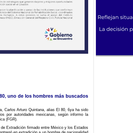
l 80, uno de los hombres más buscados
a, Carlos Arturo Quintana, alias El 80, 6ya ha sido
dos por autoridades mexicanas, según informo la
lica (FGR).
 de Extradición firmado entre México y los Estados
ntregó en extradición a un hombre de nacionalidad