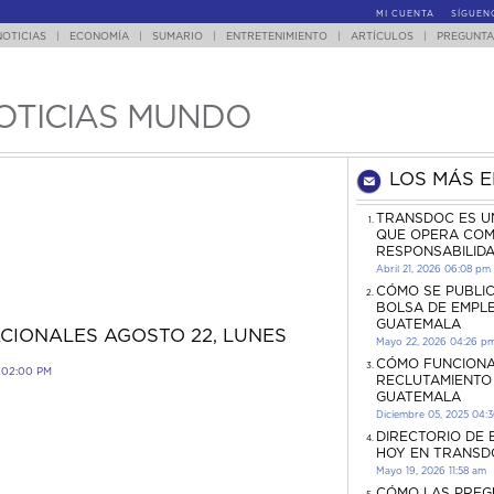
MI CUENTA
SÍGUEN
NOTICIAS
|
ECONOMÍA
|
SUMARIO
|
ENTRETENIMIENTO
|
ARTÍCULOS
|
PREGUNTA
OTICIAS MUNDO
LOS MÁS 
TRANSDOC ES U
QUE OPERA COM
RESPONSABILID
Abril 21, 2026 06:08 pm
CÓMO SE PUBLI
BOLSA DE EMPL
GUATEMALA
ACIONALES AGOSTO 22, LUNES
Mayo 22, 2026 04:26 p
CÓMO FUNCIONA
 02:00 PM
RECLUTAMIENTO
GUATEMALA
Diciembre 05, 2025 04:
DIRECTORIO DE
HOY EN TRANSD
Mayo 19, 2026 11:58 am
CÓMO LAS PREG