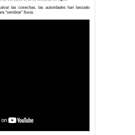
salvar las cosechas, las autoridades han lanzado
ra "sembrar" lluvia.