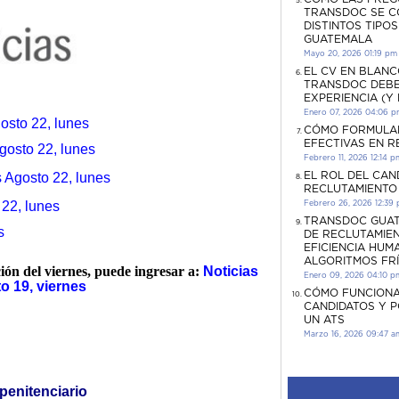
TRANSDOC SE C
DISTINTOS TIPO
GUATEMALA
Mayo 20, 2026 01:19 pm
EL CV EN BLANC
TRANSDOC DEBE
EXPERIENCIA (Y
Enero 07, 2026 04:06 
osto 22, lunes
CÓMO FORMULA
EFECTIVAS EN 
gosto 22, lunes
Febrero 11, 2026 12:14 p
EL ROL DEL CAN
 Agosto 22, lunes
RECLUTAMIENTO
22, lunes
Febrero 26, 2026 12:39
TRANSDOC GUAT
s
DE RECLUTAMIEN
EFICIENCIA HUM
ALGORITMOS FR
ción del viernes, puede ingresar a:
Noticias
Enero 09, 2026 04:10 p
o 19, viernes
CÓMO FUNCIONA
CANDIDATOS Y 
UN ATS
Marzo 16, 2026 09:47 a
penitenciario