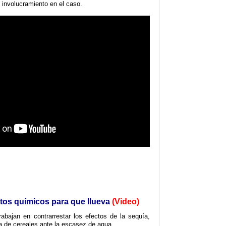
u involucramiento en el caso.
tos químicos para que llueva
(Video)
abajan en contrarrestar los efectos de la sequía,
a de cereales ante la escasez de agua.