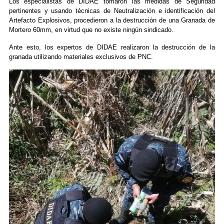
Los especialistas de DIDAE tomaron las medidas de Seguridad
pertinentes y usando técnicas de Neutralización e identificación del
Artefacto Explosivos, procedieron a la destrucción de una Granada de
Mortero 60mm, en virtud que no existe ningún sindicado.
Ante esto, los expertos de DIDAE realizaron la destrucción de la
granada utilizando materiales exclusivos de PNC.