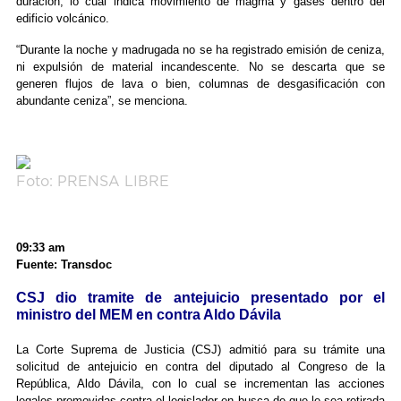
duración, lo cual indica movimiento de magma y gases dentro del
edificio volcánico.
“Durante la noche y madrugada no se ha registrado emisión de ceniza,
ni expulsión de material incandescente. No se descarta que se
generen flujos de lava o bien, columnas de desgasificación con
abundante ceniza”, se menciona.
Foto: PRENSA LIBRE
09:33 am
Fuente: Transdoc
CSJ dio tramite de antejuicio presentado por el
ministro del MEM en contra Aldo Dávila
La Corte Suprema de Justicia (CSJ) admitió para su trámite una
solicitud de antejuicio en contra del diputado al Congreso de la
República, Aldo Dávila, con lo cual se incrementan las acciones
legales promovidas contra el legislador en busca de que le sea retirada