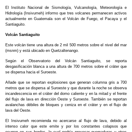
El Instituto Nacional de Sismología, Vulcanología, Meteorología e
Hidrología (Insivumeh) informo que tres volcanes permanecen activos
actualmente en Guatemala son el Volcán de Fuego, el Pacaya y el
Santiaguito.
Volcán Santiaguito
Este volcán tiene una altura de 2 mil 500 metros sobre el nivel del mar
(msnm) y está ubicado en Quetzaltenango.
Según el Observatorio del Volcán Santiaguito, se reporta
desgasificación blanca a una altura de 700 metros sobre el cráter que
se dispersa hacia el Suroeste.
Añade que se reportan explosiones que generan columna gris a 700
metros que se dispersa al Suroeste y que durante la noche se observa
incandescencia en el cráter del domo caliente y en la mitad y el frente
del flujo de lava en dirección Oeste y Suroeste. También se reportan
avalanchas débiles de bloques y ceniza en el cráter y en el flujo de
lava del Oeste.
El Insivumeh recomienda no acercarse al flujo de lava, debido al
intenso calor que este emite y por los constantes colapsos que
ocurren en sus bordes, lo cual podría provocar quemaduras y otras