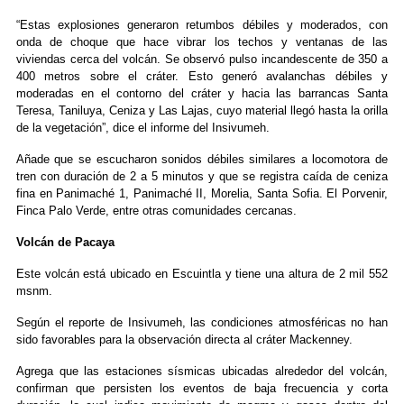
“Estas explosiones generaron retumbos débiles y moderados, con
onda de choque que hace vibrar los techos y ventanas de las
viviendas cerca del volcán. Se observó pulso incandescente de 350 a
400 metros sobre el cráter. Esto generó avalanchas débiles y
moderadas en el contorno del cráter y hacia las barrancas Santa
Teresa, Taniluya, Ceniza y Las Lajas, cuyo material llegó hasta la orilla
de la vegetación”, dice el informe del Insivumeh.
Añade que se escucharon sonidos débiles similares a locomotora de
tren con duración de 2 a 5 minutos y que se registra caída de ceniza
fina en Panimaché 1, Panimaché II, Morelia, Santa Sofia. El Porvenir,
Finca Palo Verde, entre otras comunidades cercanas.
Volcán de Pacaya
Este volcán está ubicado en Escuintla y tiene una altura de 2 mil 552
msnm.
Según el reporte de Insivumeh, las condiciones atmosféricas no han
sido favorables para la observación directa al cráter Mackenney.
Agrega que las estaciones sísmicas ubicadas alrededor del volcán,
confirman que persisten los eventos de baja frecuencia y corta