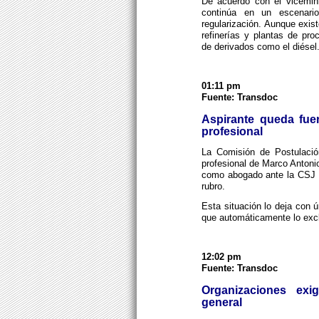
De acuerdo con el vicemini
continúa en un escenari
regularización. Aunque exist
refinerías y plantas de pr
de derivados como el diésel
01:11 pm
Fuente: Transdoc
Aspirante queda fuer
profesional
La Comisión de Postulació
profesional de Marco Antonio
como abogado ante la CSJ d
rubro.
Esta situación lo deja con 
que automáticamente lo excl
12:02 pm
Fuente: Transdoc
Organizaciones exi
general