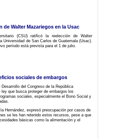
ón de Walter Mazariegos en la Usac
rsitario (CSU) ratificó la reelección de Walter
la Universidad de San Carlos de Guatemala (Usac).
o período está prevista para el 1 de julio.
ficios sociales de embargos
 Desarrollo del Congreso de la República
de ley que busca proteger de embargos los
rogramas sociales, especialmente el Bono Social y
adas.
ofía Hernández, expresó preocupación por casos de
nes se les han retenido estos recursos, pese a que
ecesidades básicas como la alimentación y el