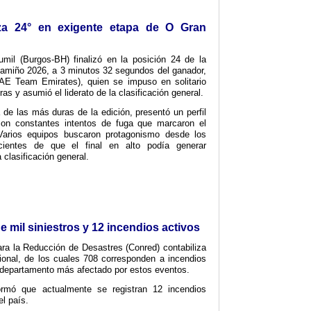
iza 24° en exigente etapa de O Gran
mil (Burgos-BH) finalizó en la posición 24 de la
Camiño 2026, a 3 minutos 32 segundos del ganador,
AE Team Emirates), quien se impuso en solitario
as y asumió el liderato de la clasificación general.
 de las más duras de la edición, presentó un perfil
con constantes intentos de fuga que marcaron el
Varios equipos buscaron protagonismo desde los
cientes de que el final en alto podía generar
 clasificación general.
 mil siniestros y 12 incendios activos
ra la Reducción de Desastres (Conred) contabiliza
cional, de los cuales 708 corresponden a incendios
 departamento más afectado por estos eventos.
formó que actualmente se registran 12 incendios
el país.