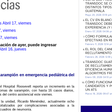
TRANSDOC SE C
DISTINTOS TIPO
GUATEMALA
Mayo 20, 2026 01:19 pm
EL CV EN BLANC
es
Abril 17, viernes
TRANSDOC DEBE
EXPERIENCIA (Y
, viernes
Enero 07, 2026 04:06 
CÓMO FORMULA
17, viernes
EFECTIVAS EN 
rmación de ayer, puede ingresar
Febrero 11, 2026 12:14 p
Abril 16, jueves
EL ROL DEL CAN
RECLUTAMIENTO
Febrero 26, 2026 12:39
TRANSDOC GUAT
DE RECLUTAMIEN
EFICIENCIA HUM
ALGORITMOS FR
rampión en emergencia pediátrica del
Enero 09, 2026 04:10 p
CÓMO FUNCIONA
CANDIDATOS Y 
el Hospital Roosevelt reporta un incremento en la
UN ATS
tomas de sarampión, con hasta 16 casos diarios,
 del centro asistencial este viernes.
Marzo 16, 2026 09:47 a
 la unidad, Ricardo Menéndez, actualmente ocho
italizados por complicaciones asociadas a la
 cuadros de neumonía.