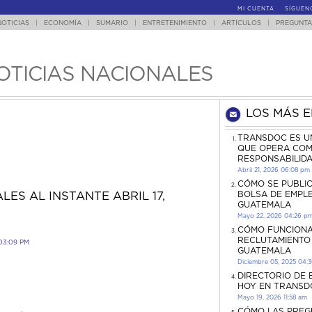
MI CUENTA
SÍGUEN
NOTICIAS
|
ECONOMÍA
|
SUMARIO
|
ENTRETENIMIENTO
|
ARTÍCULOS
|
PREGUNTA
OTICIAS NACIONALES
LOS MÁS 
TRANSDOC ES U
QUE OPERA COM
RESPONSABILID
Abril 21, 2026 06:08 pm
CÓMO SE PUBLI
BOLSA DE EMPL
LES AL INSTANTE ABRIL 17,
GUATEMALA
Mayo 22, 2026 04:26 p
CÓMO FUNCIONA
RECLUTAMIENTO
03:09 PM
GUATEMALA
Diciembre 05, 2025 04:
DIRECTORIO DE
HOY EN TRANSD
Mayo 19, 2026 11:58 am
CÓMO LAS PREG