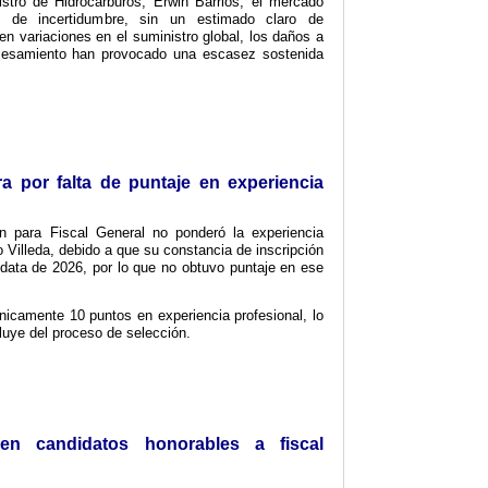
stro de Hidrocarburos, Erwin Barrios, el mercado
o de incertidumbre, sin un estimado claro de
en variaciones en el suministro global, los daños a
ocesamiento han provocado una escasez sostenida
.
a por falta de puntaje en experiencia
n para Fiscal General no ponderó la experiencia
 Villeda, debido a que su constancia de inscripción
ata de 2026, por lo que no obtuvo puntaje en ese
únicamente 10 puntos en experiencia profesional, lo
uye del proceso de selección.
gen candidatos honorables a fiscal