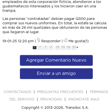
empleados de esta corporación ficticia, atendieron a los
guatemaltecos interesados y los hicieron caer en una
trampa.
Las personas “contratadas” debían pagar Q300 para
comprar sus nuevos uniformes. En total, la estafa se calcula
en más de 26 mil quetzales que obtuvieron de las personas
que llegaron al lugar.
19-01-25 12:20 pm |
Responder
|
Me gusta(1)
1
2
3
4
...
32
33
34
35
Agregar Comentario Nuevo
Enviar a un amigo
|
|
CONTÁCTANOS
PREGUNTAS FRECUENTES
TÉRMINOS
|
|
DEL SERVICIO
PRIVACIDAD
ANÚNCIATE AQUÍ
Copyright © 2013-2026, Transdoc S.A.