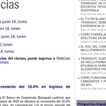
TRANSDOC SE C
DISTINTOS TIPO
GUATEMALA
Mayo 20, 2026 01:19 pm
EL CV EN BLANC
s junio 16, lunes
TRANSDOC DEBE
EXPERIENCIA (Y
io 16, lunes
Enero 07, 2026 04:06 
CÓMO FORMULA
 junio 16, lunes
EFECTIVAS EN 
Febrero 11, 2026 12:14 p
6, lunes
EL ROL DEL CAN
RECLUTAMIENTO
16, lunes
Febrero 26, 2026 12:39
ación del viernes, puede ingresar a
Noticias
TRANSDOC GUAT
iernes
DE RECLUTAMIEN
EFICIENCIA HUM
ALGORITMOS FR
Enero 09, 2026 04:10 p
CÓMO FUNCIONA
CANDIDATOS Y 
UN ATS
ncremento del 16.4% en ingreso de
Marzo 16, 2026 09:47 a
ta El Banco de Guatemala (Banguat) confirmó que
 meses de 2025 se observó un incremento del 16.4%
l país, en comparación con el mismo período del