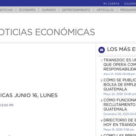
MI CUENTA
SÍGUEN
NOTICIAS
|
ECONOMÍA
|
SUMARIO
|
ENTRETENIMIENTO
|
ARTÍCULOS
|
PREGUNTA
OTICIAS ECONÓMICAS
LOS MÁS 
TRANSDOC ES U
QUE OPERA COM
RESPONSABILID
Abril 21, 2026 06:08 pm
CÓMO SE PUBLI
BOLSA DE EMPL
GUATEMALA
Mayo 22, 2026 04:26 p
CAS JUNIO 16, LUNES
CÓMO FUNCIONA
RECLUTAMIENTO
03:00 PM
GUATEMALA
Diciembre 05, 2025 04:
DIRECTORIO DE
HOY EN TRANSD
Mayo 19, 2026 11:58 am
CÓMO LAS PREG