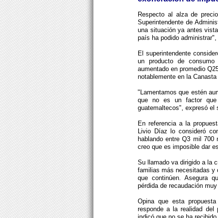
Respecto al alza de precio
Superintendente de Administ
una situación ya antes vist
país ha podido administrar"
El superintendente consider
un producto de consumo po
aumentado en promedio Q25 
notablemente en la Canasta
"Lamentamos que estén aume
que no es un factor que
guatemaltecos", expresó el 
En referencia a la propues
Livio Díaz lo consideró c
hablando entre Q3 mil 700 
creo que es imposible dar es
Su llamado va dirigido a la 
familias más necesitadas y 
que continúen. Asegura qu
pérdida de recaudación muy 
Opina que esta propuesta
responde a la realidad del
indicó que no se ha recibid