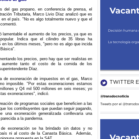
s del gas propano, en conferencia de prensa, el
ración Tributaria, Marco Livio Díaz analizó que es
a en el país. "No es algo totalmente nuevo y que el
, comentó.
ó lamentable el aumento de los precios, ya que es
pular. Indica que el cilindro de 35 libras ha
en los últimos meses, "pero no es algo que incida
 Básica".
ntando los precios, pero hay que ser realistas en
 aumente tanto el costo de la comida de los
superintendente Díaz.
ta de exoneración de impuestos en el gas, Marco
TWITTER E
omo imposible. "Por estas exoneraciones estamos
millones y Q4 mil 500 millones en seis meses; yo
tas exoneraciones", indicó.
@transdocnoticia
creación de programas sociales que beneficien a las
Tweets por el @transdoc
que los contribuyentes que puedan seguir pagando,
e una exoneración generalizada conllevaría una
parecida a la pandemia.
 de exoneración se ha brindado sin datos y no
 país ni al costo de la Canasta Básica. Además,
o ninguna propuesta en la SAT.