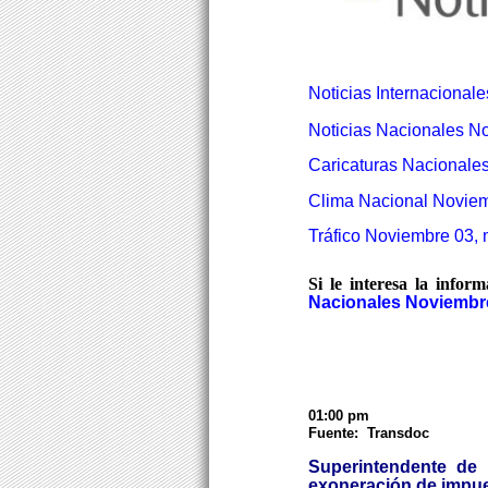
Noticias Internacional
Noticias Nacionales N
Caricaturas Nacionale
Clima Nacional Noviem
Tráfico Noviembre 03,
Si le interesa la infor
Nacionales Noviembre
01:00 pm
Fuente: Transdoc
Superintendente de
exoneración de impu