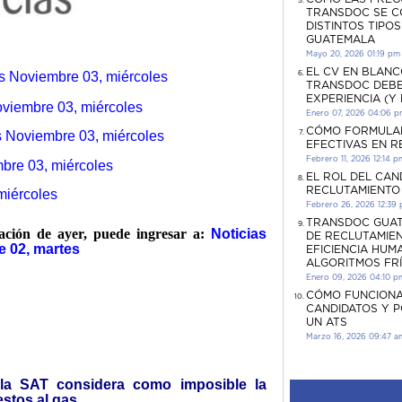
TRANSDOC SE C
DISTINTOS TIPO
GUATEMALA
Mayo 20, 2026 01:19 pm
EL CV EN BLANC
es Noviembre 03, miércoles
TRANSDOC DEBE
EXPERIENCIA (Y
oviembre 03, miércoles
Enero 07, 2026 04:06 
CÓMO FORMULA
s Noviembre 03, miércoles
EFECTIVAS EN 
Febrero 11, 2026 12:14 p
bre 03, miércoles
EL ROL DEL CAN
RECLUTAMIENTO
 miércoles
Febrero 26, 2026 12:39
TRANSDOC GUAT
mación de ayer, puede ingresar a:
Noticias
DE RECLUTAMIEN
 02, martes
EFICIENCIA HUM
ALGORITMOS FR
Enero 09, 2026 04:10 p
CÓMO FUNCIONA
CANDIDATOS Y 
UN ATS
Marzo 16, 2026 09:47 a
 la SAT considera como imposible la
estos al gas