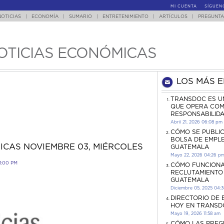
MI CUENTA
SÍGUEN
NOTICIAS
|
ECONOMÍA
|
SUMARIO
|
ENTRETENIMIENTO
|
ARTÍCULOS
|
PREGUNTA
OTICIAS ECONÓMICAS
LOS MÁS 
TRANSDOC ES U
QUE OPERA COM
RESPONSABILID
Abril 21, 2026 06:08 pm
CÓMO SE PUBLI
BOLSA DE EMPL
ICAS NOVIEMBRE 03, MIÉRCOLES
GUATEMALA
Mayo 22, 2026 04:26 p
1:00 PM
CÓMO FUNCIONA
RECLUTAMIENTO
GUATEMALA
Diciembre 05, 2025 04:
DIRECTORIO DE
HOY EN TRANSD
Mayo 19, 2026 11:58 am
CÓMO LAS PREG