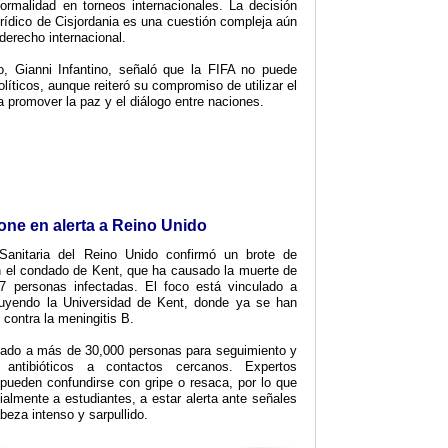
ormalidad en torneos internacionales. La decisión
urídico de Cisjordania es una cuestión compleja aún
 derecho internacional.
o, Gianni Infantino, señaló que la FIFA no puede
olíticos, aunque reiteró su compromiso de utilizar el
 promover la paz y el diálogo entre naciones.
one en alerta a Reino Unido
anitaria del Reino Unido confirmó un brote de
n el condado de Kent, que ha causado la muerte de
 personas infectadas. El foco está vinculado a
ncluyendo la Universidad de Kent, donde ya se han
contra la meningitis B.
tado a más de 30,000 personas para seguimiento y
o antibióticos a contactos cercanos. Expertos
pueden confundirse con gripe o resaca, por lo que
ialmente a estudiantes, a estar alerta ante señales
abeza intenso y sarpullido.