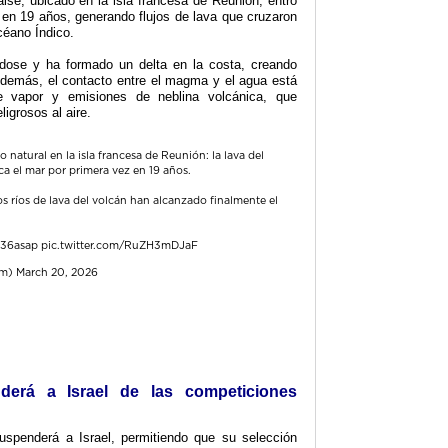
aise, ubicado en la isla francesa de Reunión, entró
 en 19 años, generando flujos de lava que cruzaron
céano Índico.
dose y ha formado un delta en la costa, creando
 Además, el contacto entre el magma y el agua está
e vapor y emisiones de neblina volcánica, que
igrosos al aire.
natural en la isla francesa de Reunión: la lava del
ca el mar por primera vez en 19 años.
s ríos de lava del volcán han alcanzado finalmente el
436asap
pic.twitter.com/RuZH3mDJaF
om)
March 20, 2026
erá a Israel de las competiciones
spenderá a Israel, permitiendo que su selección