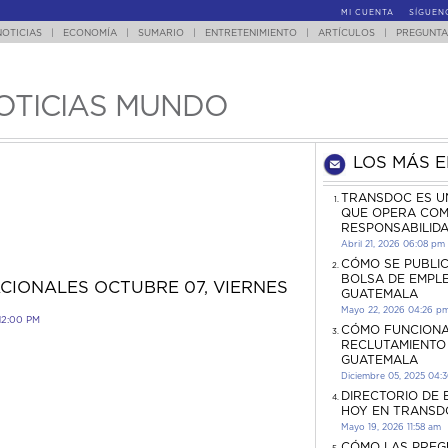
MI CUENTA
SÍGUEN
NOTICIAS
|
ECONOMÍA
|
SUMARIO
|
ENTRETENIMIENTO
|
ARTÍCULOS
|
PREGUNTA
OTICIAS MUNDO
LOS MÁS 
TRANSDOC ES U
QUE OPERA COM
RESPONSABILID
Abril 21, 2026 06:08 pm
CÓMO SE PUBLI
BOLSA DE EMPL
CIONALES OCTUBRE 07, VIERNES
GUATEMALA
Mayo 22, 2026 04:26 p
12:00 PM
CÓMO FUNCIONA
RECLUTAMIENTO
GUATEMALA
Diciembre 05, 2025 04:
DIRECTORIO DE
HOY EN TRANSD
Mayo 19, 2026 11:58 am
CÓMO LAS PREG