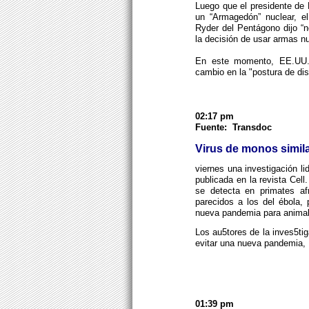
Luego que el presidente de 
un “Armagedón” nuclear, el
Ryder del Pentágono dijo “
la decisión de usar armas n
En este momento, EE.UU. 
cambio en la "postura de dis
02:17 pm
Fuente: Transdoc
Virus de monos simila
viernes una investigación l
publicada en la revista Cell
se detecta en primates af
parecidos a los del ébola,
nueva pandemia para animal
Los au5tores de la inves5tiga
evitar una nueva pandemia,
01:39 pm