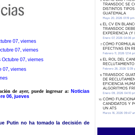
TRANSDOC SE C
DISTINTOS TIPO
GUATEMALA
Mayo 20, 2026 01:19 pm
EL CV EN BLANC
TRANSDOC DEBE
EXPERIENCIA (Y
Enero 07, 2026 04:06 
tubre 07, viernes
CÓMO FORMULA
EFECTIVAS EN 
tubre 07, viernes
Febrero 11, 2026 12:14 p
 Octubre 07, viernes
EL ROL DEL CAN
RECLUTAMIENTO
 07, viernes
Febrero 26, 2026 12:39
TRANSDOC GUAT
rnes
DE RECLUTAMIEN
EFICIENCIA HUM
ALGORITMOS FR
mación de ayer, puede ingresar a:
Noticias
Enero 09, 2026 04:10 p
re 06, jueves
CÓMO FUNCIONA
CANDIDATOS Y 
UN ATS
Marzo 16, 2026 09:47 a
ue Putin no ha tomado la decisión de