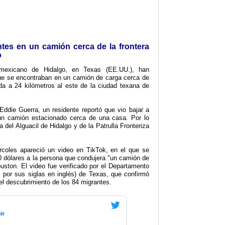
tes en un camión cerca de la frontera
o
 mexicano de Hidalgo, en Texas (EE.UU.), han
ue se encontraban en un camión de carga cerca de
da a 24 kilómetros al este de la ciudad texana de
Eddie Guerra, un residente reportó que vio bajar a
un camión estacionado cerca de una casa. Por lo
a del Alguacil de Hidalgo y de la Patrulla Fronteriza
coles apareció un video en TikTok, en el que se
00 dólares a la persona que condujera "un camión de
ston. El video fue verificado por el Departamento
 por sus siglas en inglés) de Texas, que confirmó
el descubrimiento de los 84 migrantes.