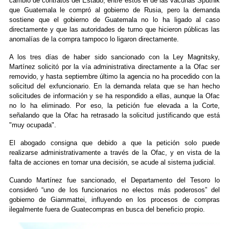
cambio de contratos del Estado, entre estos el de las vacunas Sputnik
que Guatemala le compró al gobierno de Rusia, pero la demanda
sostiene que el gobierno de Guatemala no lo ha ligado al caso
directamente y que las autoridades de turno que hicieron públicas las
anomalías de la compra tampoco lo ligaron directamente.
A los tres días de haber sido sancionado con la Ley Magnitsky,
Martínez solicitó por la vía administrativa directamente a la Ofac ser
removido, y hasta septiembre último la agencia no ha procedido con la
solicitud del exfuncionario. En la demanda relata que se han hecho
solicitudes de información y se ha respondido a ellas, aunque la Ofac
no lo ha eliminado. Por eso, la petición fue elevada a la Corte,
señalando que la Ofac ha retrasado la solicitud justificando que está
"muy ocupada".
El abogado consigna que debido a que la petición solo puede
realizarse administrativamente a través de la Ofac, y en vista de la
falta de acciones en tomar una decisión, se acude al sistema judicial.
Cuando Martínez fue sancionado, el Departamento del Tesoro lo
consideró “uno de los funcionarios no electos más poderosos” del
gobierno de Giammattei, influyendo en los procesos de compras
ilegalmente fuera de Guatecompras en busca del beneficio propio.