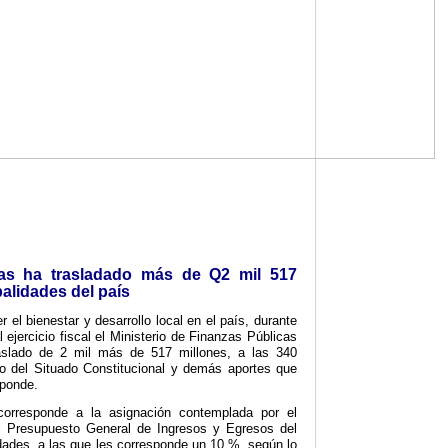
zas ha trasladado más de Q2 mil 517
palidades del país
 el bienestar y desarrollo local en el país, durante
l ejercicio fiscal el Ministerio de Finanzas Públicas
traslado de 2 mil más de 517 millones, a las 340
o del Situado Constitucional y demás aportes que
sponde.
 corresponde a la asignación contemplada por el
l Presupuesto General de Ingresos y Egresos del
dades, a las que les corresponde un 10 %, según lo