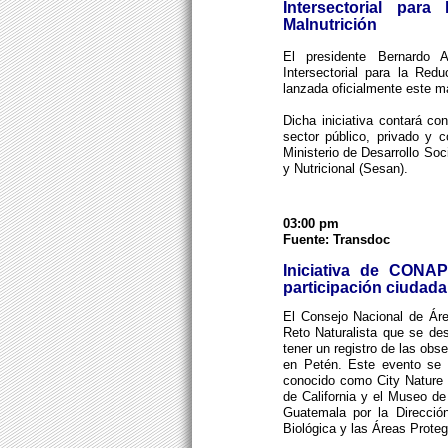
Intersectorial par
Malnutrición
El presidente Bernardo A
Intersectorial para la Red
lanzada oficialmente este m
Dicha iniciativa contará co
sector público, privado y c
Ministerio de Desarrollo Soc
y Nutricional (Sesan).
03:00 pm
Fuente: Transdoc
Iniciativa de CONA
participación ciudad
El Consejo Nacional de Área
Reto Naturalista que se desa
tener un registro de las obse
en Petén. Este evento se r
conocido como City Nature 
de California y el Museo de
Guatemala por la Direcció
Biológica y las Áreas Prote