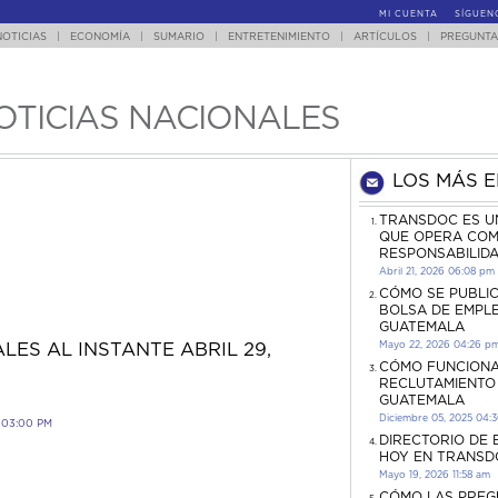
MI CUENTA
SÍGUEN
NOTICIAS
|
ECONOMÍA
|
SUMARIO
|
ENTRETENIMIENTO
|
ARTÍCULOS
|
PREGUNTA
OTICIAS NACIONALES
LOS MÁS 
TRANSDOC ES U
QUE OPERA COM
RESPONSABILID
Abril 21, 2026 06:08 pm
CÓMO SE PUBLI
BOLSA DE EMPL
GUATEMALA
Mayo 22, 2026 04:26 p
LES AL INSTANTE ABRIL 29,
CÓMO FUNCIONA
RECLUTAMIENTO
GUATEMALA
Diciembre 05, 2025 04:
 03:00 PM
DIRECTORIO DE
HOY EN TRANSD
Mayo 19, 2026 11:58 am
CÓMO LAS PREG