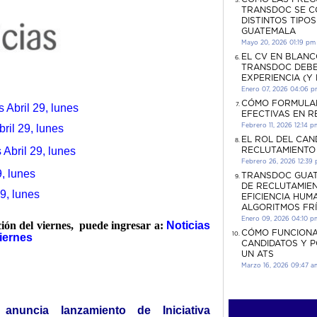
TRANSDOC SE C
DISTINTOS TIPO
GUATEMALA
Mayo 20, 2026 01:19 pm
EL CV EN BLANC
TRANSDOC DEBE
EXPERIENCIA (Y
Enero 07, 2026 04:06 
CÓMO FORMULA
s Abril 29, lunes
EFECTIVAS EN 
Febrero 11, 2026 12:14 p
ril 29, lunes
EL ROL DEL CAN
Abril 29, lunes
RECLUTAMIENTO
Febrero 26, 2026 12:39
, lunes
TRANSDOC GUAT
DE RECLUTAMIEN
29, lunes
EFICIENCIA HUM
ALGORITMOS FR
Enero 09, 2026 04:10 p
ción del viernes, puede ingresar a:
Noticias
CÓMO FUNCIONA
viernes
CANDIDATOS Y 
UN ATS
Marzo 16, 2026 09:47 a
 anuncia lanzamiento de Iniciativa