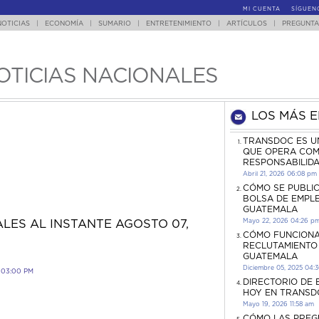
MI CUENTA
SÍGUEN
NOTICIAS
|
ECONOMÍA
|
SUMARIO
|
ENTRETENIMIENTO
|
ARTÍCULOS
|
PREGUNTA
OTICIAS NACIONALES
LOS MÁS 
TRANSDOC ES U
QUE OPERA COM
RESPONSABILID
Abril 21, 2026 06:08 pm
CÓMO SE PUBLI
BOLSA DE EMPL
GUATEMALA
Mayo 22, 2026 04:26 p
LES AL INSTANTE AGOSTO 07,
CÓMO FUNCIONA
RECLUTAMIENTO
GUATEMALA
Diciembre 05, 2025 04:
 03:00 PM
DIRECTORIO DE
HOY EN TRANSD
Mayo 19, 2026 11:58 am
CÓMO LAS PREG