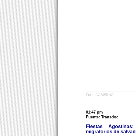
Foto: GOBIERNO
01:47 pm
Fuente: Transdoc
Fiestas Agostina
migratorios de salva