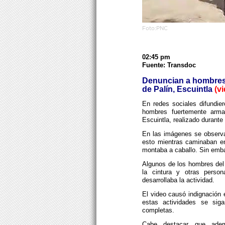
Foto:PNC
02:45 pm
Fuente: Transdoc
Denuncian a hombres 
de Palín, Escuintla
(v
En redes sociales difundie
hombres fuertemente armad
Escuintla, realizado durant
En las imágenes se observa
esto mientras caminaban en
montaba a caballo. Sin emba
Algunos de los hombres del
la cintura y otras person
desarrollaba la actividad.
El video causó indignación 
estas actividades se siga
completas.
Cabe destacar que ade