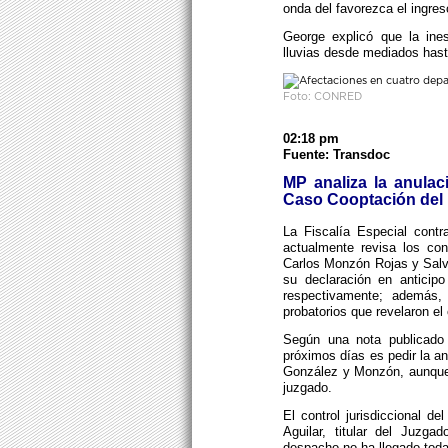
onda del favorezca el ingre
George explicó que la ines
lluvias desde mediados hast
Foto: CONRED
02:18 pm
Fuente: Transdoc
MP analiza la anulac
Caso Cooptación del
La Fiscalía Especial contr
actualmente revisa los con
Carlos Monzón Rojas y Salv
su declaración en anticip
respectivamente; además, 
probatorios que revelaron e
Según una nota publicado
próximos días es pedir la a
González y Monzón, aunque o
juzgado.
El control jurisdiccional d
Aguilar, titular del Juzg
despacho no ha llegado toda