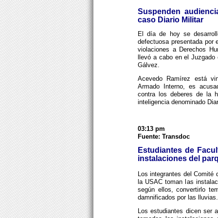
Suspenden audiencia
caso Diario Militar
El día de hoy se desarroll
defectuosa presentada por 
violaciones a Derechos Hum
llevó a cabo en el Juzgado
Gálvez.
Acevedo Ramírez está vinc
Armado Interno, es acusad
contra los deberes de la 
inteligencia denominado Diar
03:13 pm
Fuente: Transdoc
Estudiantes de Facu
instalaciones del pa
Los integrantes del Comité 
la USAC toman las instalac
según ellos, convertirlo t
damnificados por las lluvias.
Los estudiantes dicen ser a