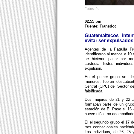
Fotos: PL
02:55 pm
Fuente: Transdoc
Guatemaltecos inte
evitar ser expulsado
Agentes de la Patrulla F
identificaron al menos a 10 
se hicieron pasar por m
custodia. Estos individuo
expulsión.
En el primer grupo se iden
menores, fueron descubier
Central (CPC) del Sector d
falsificada.
Dos mujeres de 21 y 22 a
formaban parte de un grup
estación de El Paso el 16 
nueve niños no acompañados
El el segundo grupo el 17 d
tres connacionales haciénd
Los individuos, de 26, 25