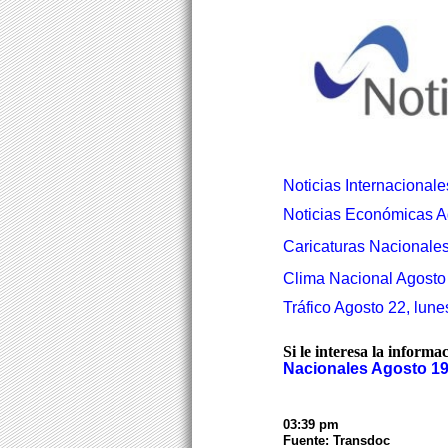
Noticias Internacionale
Noticias Económicas A
Caricaturas Nacionales
Clima Nacional Agosto 
Tráfico Agosto 22, lune
Si le interesa la informa
Nacionales Agosto 19
03:39 pm
Fuente: Transdoc