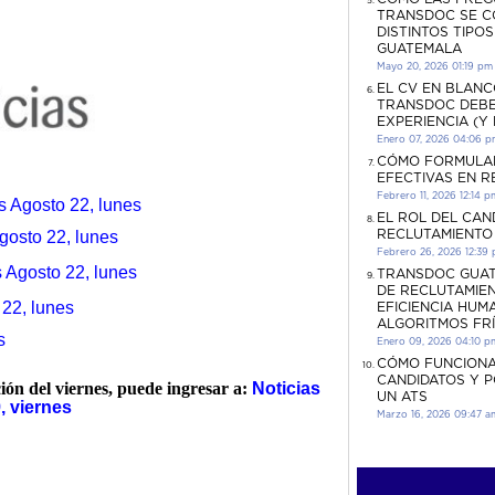
TRANSDOC SE C
DISTINTOS TIPO
GUATEMALA
Mayo 20, 2026 01:19 pm
EL CV EN BLANC
TRANSDOC DEBE
EXPERIENCIA (Y
Enero 07, 2026 04:06 
CÓMO FORMULA
EFECTIVAS EN 
Febrero 11, 2026 12:14 p
s Agosto 22, lunes
EL ROL DEL CAN
RECLUTAMIENTO
gosto 22, lunes
Febrero 26, 2026 12:39
 Agosto 22, lunes
TRANSDOC GUAT
DE RECLUTAMIEN
22, lunes
EFICIENCIA HUM
ALGORITMOS FR
s
Enero 09, 2026 04:10 p
CÓMO FUNCIONA
CANDIDATOS Y 
ción del viernes, puede ingresar a:
Noticias
UN ATS
, viernes
Marzo 16, 2026 09:47 a