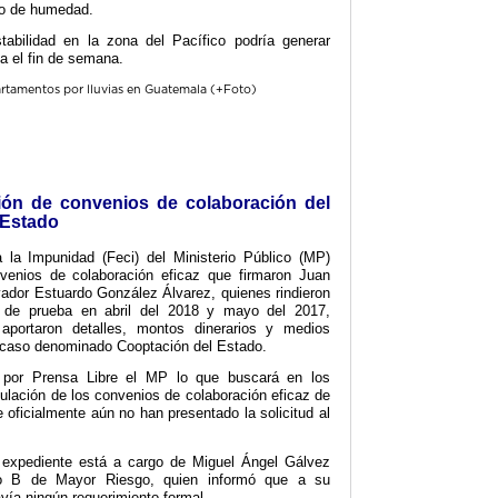
so de humedad.
tabilidad en la zona del Pacífico podría generar
a el fin de semana.
ión de convenios de colaboración del
 Estado
a la Impunidad (Feci) del Ministerio Público (MP)
venios de colaboración eficaz que firmaron Juan
ador Estuardo González Álvarez, quienes rindieron
o de prueba en abril del 2018 y mayo del 2017,
aportaron detalles, montos dinerarios y medios
l caso denominado Cooptación del Estado.
 por Prensa Libre el MP lo que buscará en los
nulación de los convenios de colaboración eficaz de
ficialmente aún no han presentado la solicitud al
el expediente está a cargo de Miguel Ángel Gálvez
ado B de Mayor Riesgo, quien informó que a su
vía ningún requerimiento formal.