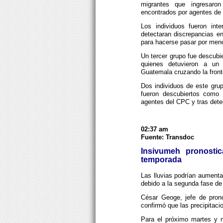
migrantes que ingresaro
encontrados por agentes de 
Los individuos fueron in
detectaran discrepancias e
para hacerse pasar por men
Un tercer grupo fue descubi
quienes detuvieron a u
Guatemala cruzando la front
Dos individuos de este gru
fueron descubiertos como 
agentes del CPC y tras dete
02:37 am
Fuente: Transdoc
Insivumeh pronosti
temporada
Las lluvias podrían aument
debido a la segunda fase de
César Geoge, jefe de pronó
confirmó que las precipitaci
Para el próximo martes y 