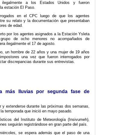
n ilegalmente a los Estados Unidos y fueron
la estación El Paso.
terrogados en el CPC luego de que los agentes
ntre su relato y la documentación que presentaban
ores de edad.
erto por los agentes asignados a la Estación Ysleta
n grupo de ocho menores no acompañados de
era ilegalmente el 17 de agosto.
po, un hombre de 22 años y una mujer de 19 años
impostores una vez que fueron interrogados por
ctar discrepancias durante sus entrevistas.
ca más lluvias por segunda fase de
ar y extenderse durante las próximas dos semanas,
 la temporada que inició en mayo pasado.
sticos del Instituto de Meteorología (Insivumeh),
ones seguirán registrándose en gran parte del país.
miércoles, se espera además que el paso de una