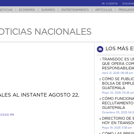
MI CUENTA
SÍGUEN
NOTICIAS
|
ECONOMÍA
|
SUMARIO
|
ENTRETENIMIENTO
|
ARTÍCULOS
|
PREGUNTA
OTICIAS NACIONALES
LOS MÁS 
TRANSDOC ES U
QUE OPERA COM
RESPONSABILID
Abril 21, 2026 06:08 pm
CÓMO SE PUBLI
BOLSA DE EMPL
GUATEMALA
Mayo 22, 2026 04:26 p
LES AL INSTANTE AGOSTO 22,
CÓMO FUNCIONA
RECLUTAMIENTO
GUATEMALA
Diciembre 05, 2025 04:
 03:00 PM
DIRECTORIO DE
HOY EN TRANSD
Mayo 19, 2026 11:58 am
CÓMO LAS PREG