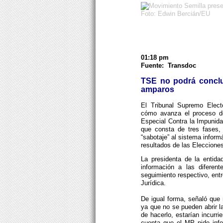
Foto: Edwin Bercián/EU
01:18 pm
Fuente: Transdoc
TSE no podrá conclui
amparos
El Tribunal Supremo Elect
cómo avanza el proceso de 
Especial Contra la Impunida
que consta de tres fases,
“sabotaje” al sistema inform
resultados de las Eleccione
La presidenta de la entida
información a las diferen
seguimiento respectivo, entr
Jurídica.
De igual forma, señaló que 
ya que no se pueden abrir la
de hacerlo, estarían incurr
cuenta que el MP pide info