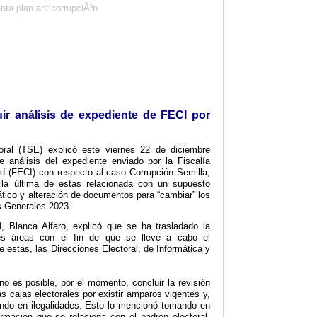
r análisis de expediente de FECI por
oral (TSE) explicó este viernes 22 de diciembre
análisis del expediente enviado por la Fiscalía
d (FECI) con respecto al caso Corrupción Semilla,
 la última de estas relacionada con un supuesto
ático y alteración de documentos para “cambiar” los
s Generales 2023.
d, Blanca Alfaro, explicó que se ha trasladado la
tes áreas con el fin de que se lleve a cabo el
e estas, las Direcciones Electoral, de Informática y
no es posible, por el momento, concluir la revisión
s cajas electorales por existir amparos vigentes y,
iendo en ilegalidades. Esto lo mencionó tomando en
rmación que se relaciona con el padrón electoral,