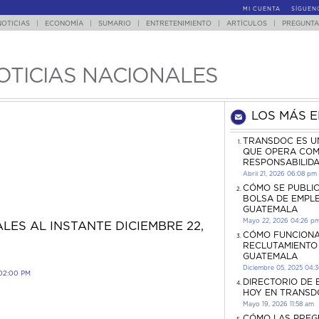
MI CUENTA
SÍGUEN
NOTICIAS
|
ECONOMÍA
|
SUMARIO
|
ENTRETENIMIENTO
|
ARTÍCULOS
|
PREGUNTA
OTICIAS NACIONALES
LOS MÁS 
TRANSDOC ES U
QUE OPERA COM
RESPONSABILID
Abril 21, 2026 06:08 pm
CÓMO SE PUBLI
BOLSA DE EMPL
GUATEMALA
Mayo 22, 2026 04:26 p
LES AL INSTANTE DICIEMBRE 22,
CÓMO FUNCIONA
RECLUTAMIENTO
GUATEMALA
Diciembre 05, 2025 04:
02:00 PM
DIRECTORIO DE
HOY EN TRANSD
Mayo 19, 2026 11:58 am
CÓMO LAS PREG