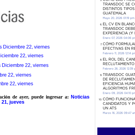
TRANSDOC SE C
DISTINTOS TIPO
GUATEMALA
Mayo 20, 2026 01:19 pm
EL CV EN BLANC
TRANSDOC DEBE
EXPERIENCIA (Y
Enero 07, 2026 04:06 
CÓMO FORMULA
s Diciembre 22, viernes
EFECTIVAS EN 
Febrero 11, 2026 12:14 p
iciembre 22, viernes
EL ROL DEL CAN
RECLUTAMIENTO
 Diciembre 22, viernes
Febrero 26, 2026 12:39
re 22, viernes
TRANSDOC GUAT
DE RECLUTAMIEN
mbre 22, viernes
EFICIENCIA HUM
ALGORITMOS FR
Enero 09, 2026 04:10 p
mación de ayer, puede ingresar a:
Noticias
CÓMO FUNCIONA
 21, jueves
CANDIDATOS Y 
UN ATS
Marzo 16, 2026 09:47 a