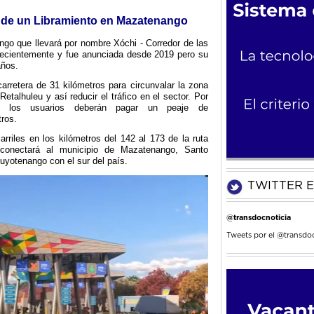
ón de un Libramiento en Mazatenango
go que llevará por nombre Xóchi - Corredor de las
 recientemente y
fue anunciada desde 2019 pero su
años.
arretera de 31 kilómetros para circunvalar la zona
talhuleu y así reducir el tráfico en el sector. Por
, los usuarios deberán pagar un peaje de
ros.
arriles en los kilómetros del 142 al 173 de la ruta
conectará al municipio de Mazatenango, Santo
yotenango con el sur del país.
TWITTER E
@transdocnoticia
Tweets por el @transdoc