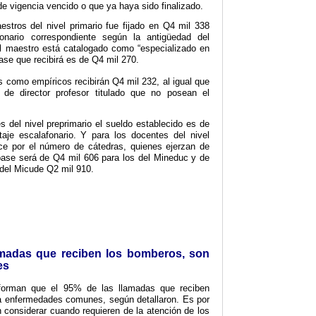
e vigencia vencido o que ya haya sido finalizado.
estros del nivel primario fue fijado en Q4 mil 338
onario correspondiente según la antigüedad del
el maestro está catalogado como “especializado en
base que recibirá es de Q4 mil 270.
como empíricos recibirán Q4 mil 232, al igual que
de director profesor titulado que no posean el
 del nivel preprimario el sueldo establecido es de
je escalafonario. Y para los docentes del nivel
ce por el número de cátedras, quienes ejerzan de
base será de Q4 mil 606 para los del Mineduc y de
 del Micude Q2 mil 910.
madas que reciben los bomberos, son
es
forman que el 95% de las llamadas que reciben
 a enfermedades comunes, según detallaron. Es por
n considerar cuando requieren de la atención de los