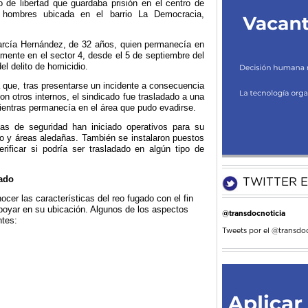
o de libertad que guardaba prisión en el centro de
a hombres ubicada en el barrio La Democracia,
García Hernández, de 32 años, quien permanecía en
camente en el sector 4, desde el 5 de septiembre del
el delito de homicidio.
la que, tras presentarse un incidente a consecuencia
n otros internos, el sindicado fue trasladado a una
ientras permanecía en el área que pudo evadirse.
as de seguridad han iniciado operativos para su
o y áreas aledañas. También se instalaron puestos
erificar si podría ser trasladado en algún tipo de
gado
TWITTER E
ocer las características del reo fugado con el fin
poyar en su ubicación. Algunos de los aspectos
@transdocnoticia
ntes:
Tweets por el @transdoc