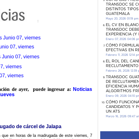
TRANSDOC SE C
DISTINTOS TIPO
GUATEMALA
Mayo 20, 2026 01:19 pm
:
EL CV EN BLANC
TRANSDOC DEBE
EXPERIENCIA (Y
s Junio 07, viernes
Enero 07, 2026 04:06 
CÓMO FORMULA
nio 07, viernes
EFECTIVAS EN 
Febrero 11, 2026 12:14 p
 Junio 07, viernes
EL ROL DEL CAN
RECLUTAMIENTO
7, viernes
Febrero 26, 2026 12:39
07, viernes
TRANSDOC GUAT
DE RECLUTAMIEN
EFICIENCIA HUM
mación de ayer, puede ingresar a:
Noticias
ALGORITMOS FR
jueves
Enero 09, 2026 04:10 p
CÓMO FUNCIONA
CANDIDATOS Y 
UN ATS
Marzo 16, 2026 09:47 a
fugado de cárcel de Jalapa
n que en horas de la madrugada de este viernes, 7