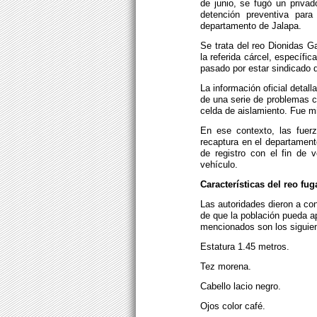
de junio, se fugó un privad
detención preventiva par
departamento de Jalapa.
Se trata del reo Dionidas 
la referida cárcel, específi
pasado por estar sindicado d
La información oficial detal
de una serie de problemas co
celda de aislamiento. Fue m
En ese contexto, las fuerz
recaptura en el departament
de registro con el fin de v
vehículo.
Características del reo fu
Las autoridades dieron a con
de que la población pueda a
mencionados son los siguie
Estatura 1.45 metros.
Tez morena.
Cabello lacio negro.
Ojos color café.