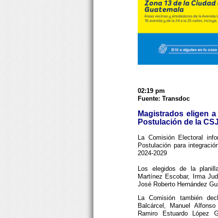
02:19 pm
Fuente: Transdoc
Magistrados eligen a
Postulación de la CS
La Comisión Electoral inf
Postulación para integració
2024-2029
Los elegidos de la planil
Martínez Escobar, Irma Jud
José Roberto Hernández G
La Comisión también decl
Balcárcel, Manuel Alfonso
Ramiro Estuardo López Ga