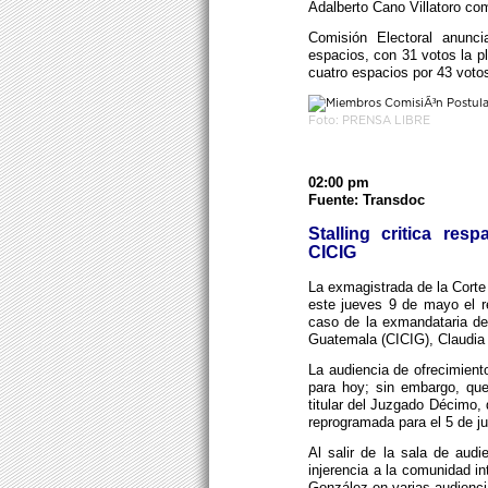
Adalberto Cano Villatoro co
Comisión Electoral anunci
espacios, con 31 votos la pla
cuatro espacios por 43 voto
Foto: PRENSA LIBRE
02:00 pm
Fuente: Transdoc
Stalling critica res
CICIG
La exmagistrada de la Corte 
este jueves 9 de mayo el r
caso de la exmandataria de
Guatemala (CICIG), Claudia 
La audiencia de ofrecimien
para hoy; sin embargo, que
titular del Juzgado Décimo, 
reprogramada para el 5 de ju
Al salir de la sala de audi
injerencia a la comunidad 
González en varias audienci