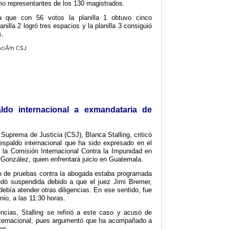
mo representantes de los 130 magistrados.
a que con 56 votos la planilla 1 obtuvo cinco
nilla 2 logró tres espacios y la planilla 3 consiguió
s.
paldo internacional a exmandataria de
Suprema de Justicia (CSJ), Blanca Stalling, criticó
espaldo internacional que ha sido expresado en el
 la Comisión Internacional Contra la Impunidad en
González, quien enfrentará juicio en Guatemala.
to de pruebas contra la abogada estaba programada
dó suspendida debido a que el juez Jimi Bremer,
debía atender otras diligencias. En ese sentido, fue
nio, a las 11:30 horas.
encias, Stalling se refirió a este caso y acusó de
internacional, pues argumentó que ha acompañado a
as.