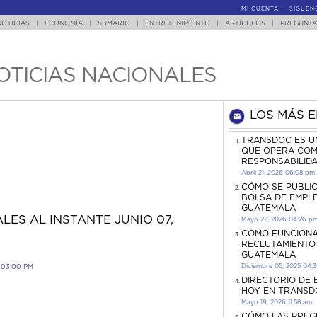
MI CUENTA
SÍGUEN
NOTICIAS
|
ECONOMÍA
|
SUMARIO
|
ENTRETENIMIENTO
|
ARTÍCULOS
|
PREGUNTA
OTICIAS NACIONALES
LOS MÁS 
TRANSDOC ES U
QUE OPERA COM
RESPONSABILID
Abril 21, 2026 06:08 pm
CÓMO SE PUBLI
BOLSA DE EMPL
GUATEMALA
LES AL INSTANTE JUNIO 07,
Mayo 22, 2026 04:26 p
CÓMO FUNCIONA
RECLUTAMIENTO
GUATEMALA
Diciembre 05, 2025 04:
 03:00 PM
DIRECTORIO DE
HOY EN TRANSD
Mayo 19, 2026 11:58 am
CÓMO LAS PREG