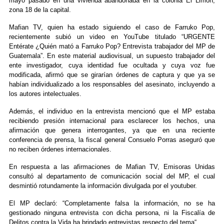
mayo pasado en una vivienda abandonada en la colonia El Limón,
zona 18 de la capital.
Mafian TV, quien ha estado siguiendo el caso de Farruko Pop,
recientemente subió un video en YouTube titulado “URGENTE
Entérate ¿Quién mató a Farruko Pop? Entrevista trabajador del MP de
Guatemala”. En este material audiovisual, un supuesto trabajador del
ente investigador, cuya identidad fue ocultada y cuya voz fue
modificada, afirmó que se girarían órdenes de captura y que ya se
habían individualizado a los responsables del asesinato, incluyendo a
los autores intelectuales.
Además, el individuo en la entrevista mencionó que el MP estaba
recibiendo presión internacional para esclarecer los hechos, una
afirmación que genera interrogantes, ya que en una reciente
conferencia de prensa, la fiscal general Consuelo Porras aseguró que
no reciben órdenes internacionales.
En respuesta a las afirmaciones de Mafian TV, Emisoras Unidas
consultó al departamento de comunicación social del MP, el cual
desmintió rotundamente la información divulgada por el youtuber.
El MP declaró: “Completamente falsa la información, no se ha
gestionado ninguna entrevista con dicha persona, ni la Fiscalía de
Delitos contra la Vida ha brindado entrevistas respecto del tema“.