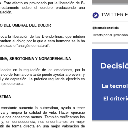
. Este efecto es provocado por la liberación de B-
irectamente sobre el cerebro produciendo una
ajación.
TWITTER E
TO DEL UMBRAL DEL DOLOR
@transdocnoticia
Tweets por el @transdoc
oca la liberación de las B-endorfinas, que inhiben
nsmiten el dolor, por lo que a esta hormona se la ha
icidad o “analgésico natural”.
MINA, SEROTONINA Y NORADRENALINA
icadas en la regulación de las emociones, por lo
 físico de forma constante puede ayudar a prevenir y
 y de depresión. La práctica regular de ejercicio es
n psicoterapia.
STIMA
a constante aumenta la autoestima, ayuda a tener
va y mejora la calidad de vida. Hacer ejercicio
 que nos cansemos menos. También tonificamos los
 y, en consecuencia, nos encontramos en mejor
tir de forma directa en una mejor valoración de