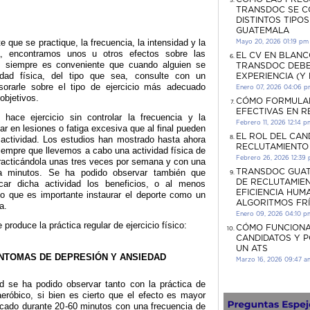
TRANSDOC SE C
DISTINTOS TIPO
GUATEMALA
e que se practique, la frecuencia, la intensidad y la
Mayo 20, 2026 01:19 pm
ta, encontramos unos u otros efectos sobre las
EL CV EN BLANC
, siempre es conveniente que cuando alguien se
TRANSDOC DEBE
vidad física, del tipo que sea, consulte con un
EXPERIENCIA (Y
sorarle sobre el tipo de ejercicio más adecuado
Enero 07, 2026 04:06 
objetivos.
CÓMO FORMULA
EFECTIVAS EN 
ace ejercicio sin controlar la frecuencia y la
Febrero 11, 2026 12:14 p
r en lesiones o fatiga excesiva que al final pueden
EL ROL DEL CAN
 actividad. Los estudios han mostrado hasta ahora
RECLUTAMIENTO
empre que llevemos a cabo una actividad física de
Febrero 26, 2026 12:39
practicándola unas tres veces por semana y con una
ta minutos. Se ha podido observar también que
TRANSDOC GUAT
DE RECLUTAMIEN
ar dicha actividad los beneficios, o al menos
EFICIENCIA HUM
lo que es importante instaurar el deporte como un
ALGORITMOS FR
a.
Enero 09, 2026 04:10 p
produce la práctica regular de ejercicio físico:
CÓMO FUNCIONA
CANDIDATOS Y 
UN ATS
ÍNTOMAS DE DEPRESIÓN Y ANSIEDAD
Marzo 16, 2026 09:47 a
d se ha podido observar tanto con la práctica de
eróbico, si bien es cierto que el efecto es mayor
ticado durante 20-60 minutos con una frecuencia de