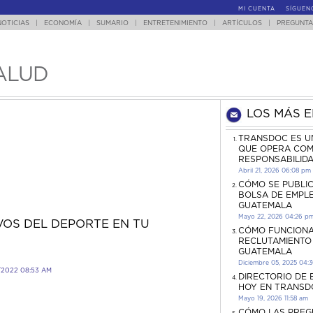
MI CUENTA
SÍGUEN
NOTICIAS
|
ECONOMÍA
|
SUMARIO
|
ENTRETENIMIENTO
|
ARTÍCULOS
|
PREGUNTA
ALUD
LOS MÁS 
TRANSDOC ES U
QUE OPERA COM
RESPONSABILID
Abril 21, 2026 06:08 pm
CÓMO SE PUBLI
BOLSA DE EMPL
GUATEMALA
Mayo 22, 2026 04:26 p
VOS DEL DEPORTE EN TU
CÓMO FUNCIONA
RECLUTAMIENTO
GUATEMALA
Diciembre 05, 2025 04:
/2022 08:53 AM
DIRECTORIO DE
HOY EN TRANSD
Mayo 19, 2026 11:58 am
CÓMO LAS PREG