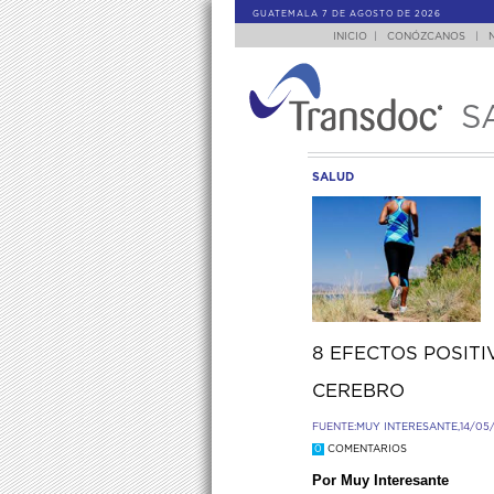
GUATEMALA 7 DE AGOSTO DE 2026
INICIO
|
CONÓZCANOS
|
S
SALUD
8 EFECTOS POSITI
CEREBRO
FUENTE:
MUY INTERESANTE,
14/05
0
COMENTARIOS
Por Muy Interesante