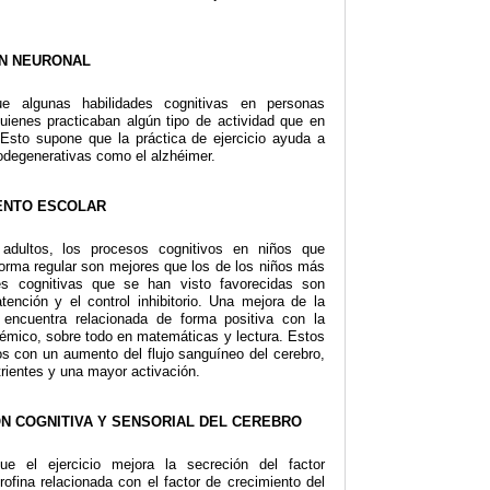
ÓN NEURONAL
e algunas habilidades cognitivas en personas
ienes practicaban algún tipo de actividad que en
 Esto supone que la práctica de ejercicio ayuda a
odegenerativas como el alzhéimer.
IENTO ESCOLAR
adultos, los procesos cognitivos en niños que
forma regular son mejores que los de los niños más
des cognitivas que se han visto favorecidas son
tención y el control inhibitorio. Una mejora de la
 encuentra relacionada de forma positiva con la
émico, sobre todo en matemáticas y lectura. Estos
os con un aumento del flujo sanguíneo del cerebro,
trientes y una mayor activación.
ÓN COGNITIVA Y SENSORIAL DEL CEREBRO
e el ejercicio mejora la secreción del factor
trofina relacionada con el factor de crecimiento del