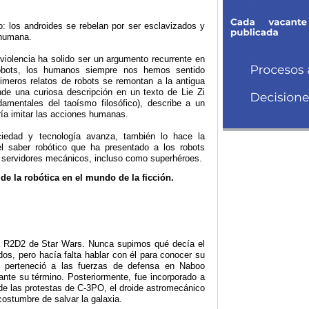
: los androides se rebelan por ser esclavizados y
 humana.
 violencia ha solido ser un argumento recurrente en
obots, los humanos siempre nos hemos sentido
rimeros relatos de robots se remontan a la antigua
onde una curiosa descripción en un texto de Lie Zi
damentales del taoísmo filosófico), describe a un
ría imitar las acciones humanas.
iedad y tecnología avanza, también lo hace la
el saber robótico que ha presentado a los robots
servidores mecánicos, incluso como superhéroes.
de la robótica en el mundo de la ficción.
sta R2D2 de Star Wars. Nunca supimos qué decía el
os, pero hacía falta hablar con él para conocer su
2 perteneció a las fuerzas de defensa en Naboo
ante su término. Posteriormente, fue incorporado a
 de las protestas de C-3PO, el droide astromecánico
costumbre de salvar la galaxia.