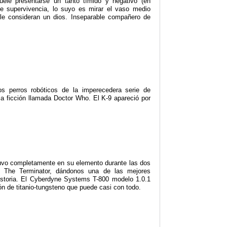
ele presentarse un tanto tímido y negativo (en
de supervivencia, lo suyo es mirar el vaso medio
le consideran un dios. Inseparable compañero de
s perros robóticos de la imperecedera serie de
cia ficción llamada Doctor Who. El K-9 apareció por
vo completamente en su elemento durante las dos
e The Terminator, dándonos una de las mejores
historia. El Cyberdyne Systems T-800 modelo 1.0.1
ón de titanio-tungsteno que puede casi con todo.