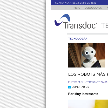
GUATEMALA 6 DE AGOSTO DE 2026
INICIO
|
CONÓZCANOS
|
T
TECNOLOGÃ­A
LOS ROBOTS MÁS 
FUENTE:
MUY INTERESANTE,
27/05
0
COMENTARIOS
Por Muy Interesante