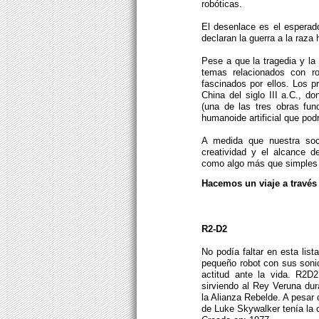
robóticas.
El desenlace es el esperado
declaran la guerra a la raza
Pese a que la tragedia y la
temas relacionados con r
fascinados por ellos. Los p
China del siglo III a.C., d
(una de las tres obras fun
humanoide artificial que pod
A medida que nuestra soc
creatividad y el alcance d
como algo más que simples 
Hacemos un viaje a través 
R2-D2
No podía faltar en esta li
pequeño robot con sus sonid
actitud ante la vida. R2D
sirviendo al Rey Veruna dur
la Alianza Rebelde. A pesar
de Luke Skywalker tenía la 