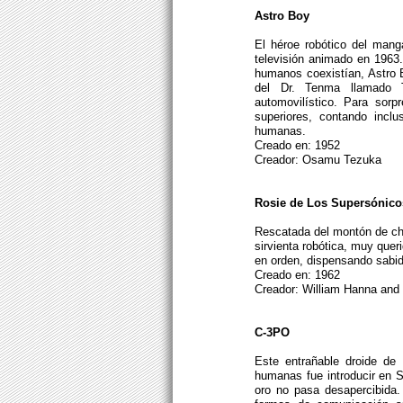
Astro Boy
El héroe robótico del mang
televisión animado en 1963
humanos coexistían, Astro B
del Dr. Tenma llamado T
automovilístico. Para sorp
superiores, contando incl
humanas.
Creado en: 1952
Creador: Osamu Tezuka
Rosie de Los Supersónico
Rescatada del montón de cha
sirvienta robótica, muy que
en orden, dispensando sabid
Creado en: 1962
Creador: William Hanna and
C-3PO
Este entrañable droide de p
humanas fue introducir en S
oro no pasa desapercibida