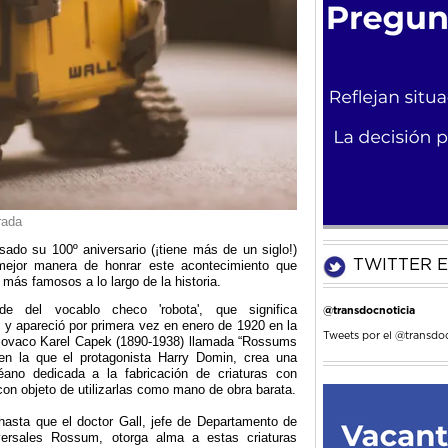
rada
sado su 100º aniversario (¡tiene más de un siglo!)
TWITTER E
ejor manera de honrar este acontecimiento que
 más famosos a lo largo de la historia.
de del vocablo checo 'robota', que significa
@transdocnoticia
" y apareció por primera vez en enero de 1920 en la
Tweets por el @transdoc
lovaco Karel Capek (1890-1938) llamada “Rossums
en la que el protagonista Harry Domin, crea una
no dedicada a la fabricación de criaturas con
n objeto de utilizarlas como mano de obra barata.
asta que el doctor Gall, jefe de Departamento de
ersales Rossum, otorga alma a estas criaturas