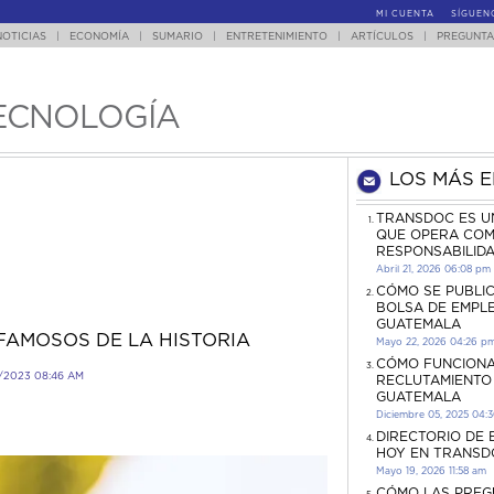
MI CUENTA
SÍGUEN
NOTICIAS
|
ECONOMÍA
|
SUMARIO
|
ENTRETENIMIENTO
|
ARTÍCULOS
|
PREGUNTA
ECNOLOGÍA
LOS MÁS 
TRANSDOC ES U
QUE OPERA COM
RESPONSABILID
Abril 21, 2026 06:08 pm
CÓMO SE PUBLI
BOLSA DE EMPL
GUATEMALA
FAMOSOS DE LA HISTORIA
Mayo 22, 2026 04:26 p
CÓMO FUNCIONA
/2023 08:46 AM
RECLUTAMIENTO
GUATEMALA
Diciembre 05, 2025 04:
DIRECTORIO DE
HOY EN TRANSD
Mayo 19, 2026 11:58 am
CÓMO LAS PREG