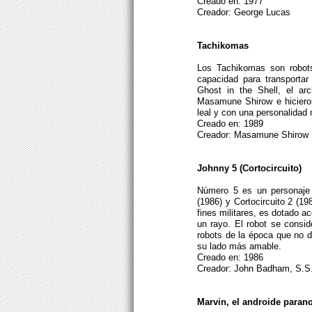
Creado en: 1977
Creador: George Lucas
Tachikomas
Los Tachikomas son robot
capacidad para transportar
Ghost in the Shell, el ar
Masamune Shirow e hicieron 
leal y con una personalidad m
Creado en: 1989
Creador: Masamune Shirow
Johnny 5 (Cortocircuito)
Número 5 es un personaje d
(1986) y Cortocircuito 2 (19
fines militares, es dotado a
un rayo. El robot se consid
robots de la época que no 
su lado más amable.
Creado en: 1986
Creador: John Badham, S.S
Marvin, el androide paran