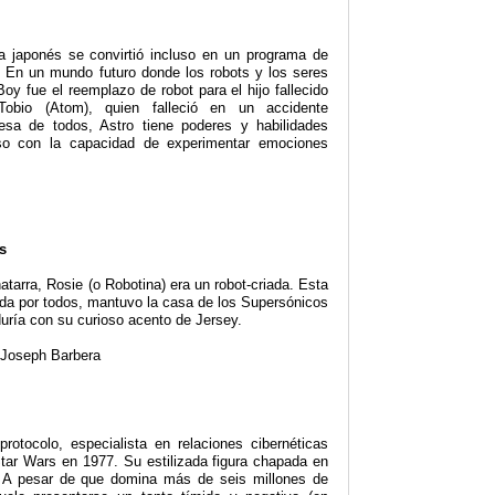
a japonés se convirtió incluso en un programa de
. En un mundo futuro donde los robots y los seres
oy fue el reemplazo de robot para el hijo fallecido
obio (Atom), quien falleció en un accidente
resa de todos, Astro tiene poderes y habilidades
uso con la capacidad de experimentar emociones
s
tarra, Rosie (o Robotina) era un robot-criada. Esta
rida por todos, mantuvo la casa de los Supersónicos
uría con su curioso acento de Jersey.
 Joseph Barbera
rotocolo, especialista en relaciones cibernéticas
tar Wars en 1977. Su estilizada figura chapada en
. A pesar de que domina más de seis millones de