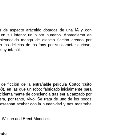
s de aspecto arácnido dotados de una IA y con
 en su interior un piloto humano. Aparecieron en
chiconocido manga de ciencia ficción creado por
las delicias de los fans por su carácter curioso,
uy infantil.
e ficción de la entrañable película Cortocircuito
88), en las que un robot fabricado inicialmente para
ccidentalmente de conciencia tras ser alcanzado por
era, por tanto, vivo. Se trata de uno de los pocos
deseaban acabar con la humanidad y nos mostraba
. Wilson and Brent Maddock
oide