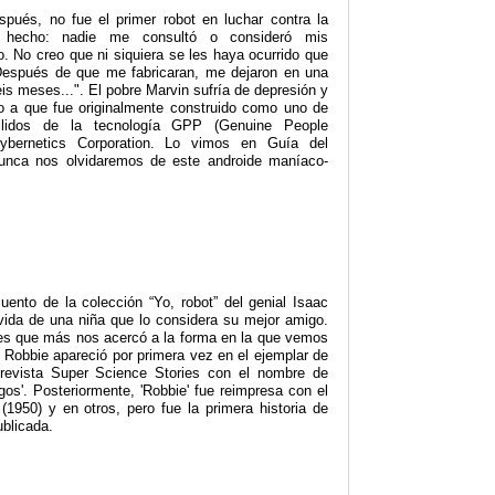
pués, no fue el primer robot en luchar contra la
r hecho: nadie me consultó o consideró mis
o. No creo que ni siquiera se les haya ocurrido que
Después de que me fabricaran, me dejaron en una
is meses...". El pobre Marvin sufría de depresión y
do a que fue originalmente construido como uno de
allidos de la tecnología GPP (Genuine People
Cybernetics Corporation. Lo vimos en Guía del
nunca nos olvidaremos de este androide maníaco-
cuento de la colección “Yo, robot” del genial Isaac
vida de una niña que lo considera su mejor amigo.
es que más nos acercó a la forma en la que vemos
. Robbie apareció por primera vez en el ejemplar de
revista Super Science Stories con el nombre de
s'. Posteriormente, 'Robbie' fue reimpresa con el
 (1950) y en otros, pero fue la primera historia de
ublicada.