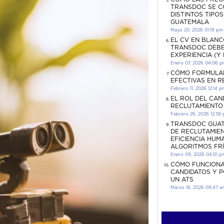
TRANSDOC SE C
DISTINTOS TIPO
GUATEMALA
Mayo 20, 2026 01:19 pm
EL CV EN BLANC
TRANSDOC DEBE
EXPERIENCIA (Y
Enero 07, 2026 04:06 
CÓMO FORMULA
EFECTIVAS EN 
Febrero 11, 2026 12:14 p
EL ROL DEL CAN
RECLUTAMIENTO
Febrero 26, 2026 12:39
TRANSDOC GUAT
DE RECLUTAMIEN
EFICIENCIA HUM
ALGORITMOS FR
Enero 09, 2026 04:10 p
CÓMO FUNCIONA
CANDIDATOS Y 
UN ATS
Marzo 16, 2026 09:47 a