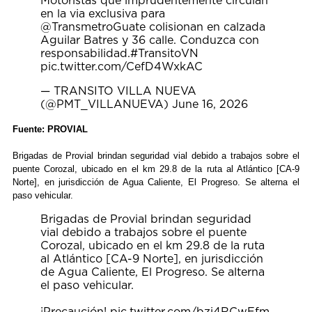
Motoristas que imprudentemente circulan
en la via exclusiva para
@TransmetroGuate
colisionan en calzada
Aguilar Batres y 36 calle. Conduzca con
responsabilidad.
#TransitoVN
pic.twitter.com/CefD4WxkAC
— TRANSITO VILLA NUEVA
(@PMT_VILLANUEVA)
June 16, 2026
Fuente: PROVIAL
Brigadas de Provial brindan seguridad vial debido a trabajos sobre el
puente Corozal, ubicado en el km 29.8 de la ruta al Atlántico [CA-9
Norte], en jurisdicción de Agua Caliente, El Progreso. Se alterna el
paso vehicular.
Brigadas de Provial brindan seguridad
vial debido a trabajos sobre el puente
Corozal, ubicado en el km 29.8 de la ruta
al Atlántico [CA-9 Norte], en jurisdicción
de Agua Caliente, El Progreso. Se alterna
el paso vehicular.
¡Precaución!
pic.twitter.com/bzj4RCwEfm