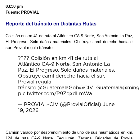
03:50 pm
Fuente: PROVIAL
Reporte del tránsito en Distintas Rutas
Colisión en km 41 de ruta al Atlántico CA-9 Norte, San Antonio La Paz,
El Progreso. Solo daños materiales. Obstruye carril derecho hacia el
sur. Provial regula tránsito.
???? Colisión en km 41 de ruta al
Atlántico CA-9 Norte, San Antonio La
Paz, El Progreso. Solo daños materiales.
Obstruye carril derecho hacia el sur.
Provial regula
tránsito.
@GuatemalaGob
@CIV_Guatemala
@ming
pic.twitter.com/P9ZqxdLmWa
— PROVIAL-CIV (@ProvialOficial)
June
19, 2026
Camión varado por desprendimiento de uno de sus neumáticos en km.
124 de ruta CA-9 Norte, Teculután, Zacapa. Brigadas de Provial