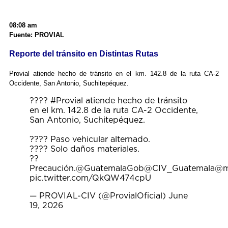
08:08 am
Fuente: PROVIAL
Reporte del tránsito en Distintas Rutas
Provial atiende hecho de tránsito en el km. 142.8 de la ruta CA-2
Occidente, San Antonio, Suchitepéquez.
????
#Provial
atiende hecho de tránsito
en el km. 142.8 de la ruta CA-2 Occidente,
San Antonio, Suchitepéquez.
???? Paso vehicular alternado.
???? Solo daños materiales.
??
Precaución.
@GuatemalaGob
@CIV_Guatemala
@m
pic.twitter.com/QkQW474cpU
— PROVIAL-CIV (@ProvialOficial)
June
19, 2026