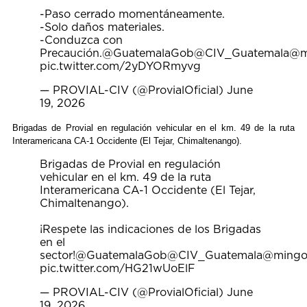
-Paso cerrado momentáneamente.
-Solo daños materiales.
-Conduzca con
Precaución.
@GuatemalaGob
@CIV_Guatemala
@m
pic.twitter.com/2yDYORmyvg
— PROVIAL-CIV (@ProvialOficial)
June
19, 2026
Brigadas de Provial en regulación vehicular en el km. 49 de la ruta
Interamericana CA-1 Occidente (El Tejar, Chimaltenango).
Brigadas de Provial en regulación
vehicular en el km. 49 de la ruta
Interamericana CA-1 Occidente (El Tejar,
Chimaltenango).
¡Respete las indicaciones de los Brigadas
en el
sector!
@GuatemalaGob
@CIV_Guatemala
@mingo
pic.twitter.com/HG21wUoElF
— PROVIAL-CIV (@ProvialOficial)
June
19, 2026