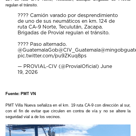
regulan el tránsito.
???? Camión varado por desprendimiento
de uno de sus neumáticos en km. 124 de
ruta CA-9 Norte, Teculután, Zacapa.
Brigadas de Provial regulan el tránsito.
???? Paso alternado.
@GuatemalaGob
@CIV_Guatemala
@mingobguat
pic.twitter.com/pu9ZKuq8ps
— PROVIAL-CIV (@ProvialOficial)
June
19, 2026
Fuente: PMT VN
PMT Villa Nueva señaliza en el km. 19 ruta CA-9 con dirección al sur,
con el fin de evitar que circulen en contra de vía y no se altere la
seguridad vial a de los vecinos.