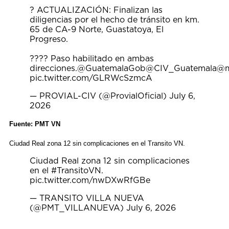
? ACTUALIZACIÓN: Finalizan las
diligencias por el hecho de tránsito en km.
65 de CA-9 Norte, Guastatoya, El
Progreso.
???? Paso habilitado en ambas
direcciones.
@GuatemalaGob
@CIV_Guatemala
@m
pic.twitter.com/GLRWcSzmcA
— PROVIAL-CIV (@ProvialOficial)
July 6,
2026
Fuente: PMT VN
Ciudad Real zona 12 sin complicaciones en el Transito VN.
Ciudad Real zona 12 sin complicaciones
en el
#TransitoVN
.
pic.twitter.com/nwDXwRfGBe
— TRANSITO VILLA NUEVA
(@PMT_VILLANUEVA)
July 6, 2026