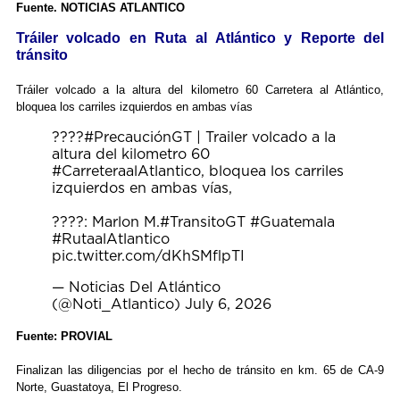
Fuente. NOTICIAS ATLANTICO
Tráiler volcado en Ruta al Atlántico y Reporte del
tránsito
Tráiler volcado a la altura del kilometro 60 Carretera al Atlántico,
bloquea los carriles izquierdos en ambas vías
????
#PrecauciónGT
| Trailer volcado a la
altura del kilometro 60
#CarreteraalAtlantico
, bloquea los carriles
izquierdos en ambas vías,
????: Marlon M.
#TransitoGT
#Guatemala
#RutaalAtlantico
pic.twitter.com/dKhSMflpTI
— Noticias Del Atlántico
(@Noti_Atlantico)
July 6, 2026
Fuente: PROVIAL
Finalizan las diligencias por el hecho de tránsito en km. 65 de CA-9
Norte, Guastatoya, El Progreso.