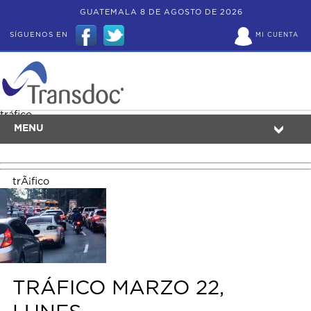
GUATEMALA 8 DE AGOSTO DE 2026
SÍGUENOS EN
MI CUENTA
tráfico
MENU
trÃ¡fico
TRÁFICO MARZO 22,