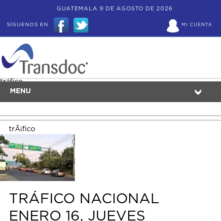
GUATEMALA 9 DE AGOSTO DE 2026
SÍGUENOS EN
MI CUENTA
tráfico
MENU
trÃ¡fico
TRÁFICO NACIONAL
ENERO 16, JUEVES