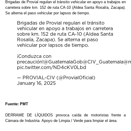
Brigadas de Provial regulan el tránsito vehicular en apoyo a trabajos en
carretera sobre km. 152 de ruta CA-10 (Aldea Santa Rosalía, Zacapa).
Se alterna el paso vehicular por lapsos de tiempo.
Brigadas de Provial regulan el tránsito
vehicular en apoyo a trabajos en carretera
sobre km. 152 de ruta CA-10 (Aldea Santa
Rosalía, Zacapa). Se alterna el paso
vehicular por lapsos de tiempo.
¡Conduzca con
precaución!
@GuatemalaGob
@CIV_Guatemala
@m
pic.twitter.com/ND4cKV0Lbd
— PROVIAL-CIV (@ProvialOficial)
January 16, 2025
Fuente: PMT
DERRAME DE LÍQUIDOS provoca caída de motoristas frente a
Cámara de Industria. Apoyo de Limpia / Verde para limpiar el área.