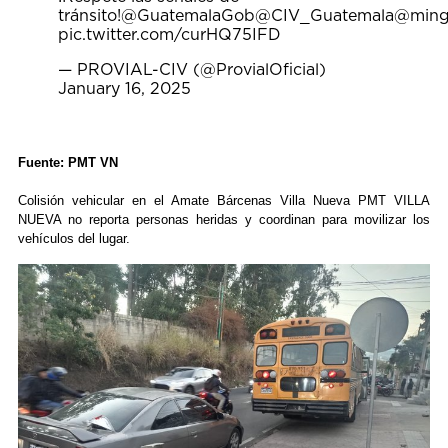
tránsito!
@GuatemalaGob
@CIV_Guatemala
@ming
pic.twitter.com/curHQ75IFD
— PROVIAL-CIV (@ProvialOficial)
January 16, 2025
Fuente: PMT VN
Colisión vehicular en el Amate Bárcenas Villa Nueva PMT VILLA
NUEVA no reporta personas heridas y coordinan para movilizar los
vehículos del lugar.