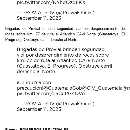
pic.twitter.com/NYhdQzq8KX
— PROVIAL-CIV (@ProvialOficial)
September 11, 2025
Brigadas de Provial brindan seguridad vial por desprendimiento de
rocas sobre km. 77 de ruta al Atlántico CA-9 Norte (Guastatoya, El
Progreso). Obstruye carril derecho al Norte.
Brigadas de Provial brindan seguridad
vial por desprendimiento de rocas sobre
km. 77 de ruta al Atlántico CA-9 Norte
(Guastatoya, El Progreso). Obstruye carril
derecho al Norte.
¡Conduzca con
precaución!
@GuatemalaGob
@CIV_Guatemala
@m
pic.twitter.com/o5CuPG4QVo
— PROVIAL-CIV (@ProvialOficial)
September 11, 2025
Fuente: BOMBEROS MUNICIPALES